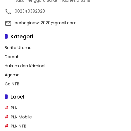
Nusa Tenggara Barat, Indonesia 83118
082340392020
berbaginews2020@gmail.com
Kategori
Berita Utama
Daerah
Hukum dan Kriminal
Agama
Go NTB
Label
PLN
PLN Mobile
PLN NTB