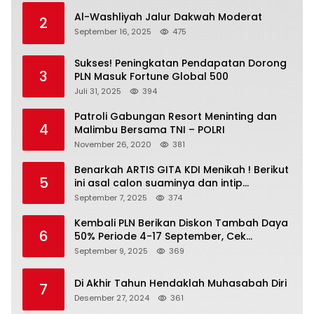
Al-Washliyah Jalur Dakwah Moderat
2
September 16, 2025
475
Sukses! Peningkatan Pendapatan Dorong
3
PLN Masuk Fortune Global 500
Juli 31, 2025
394
Patroli Gabungan Resort Meninting dan
4
Malimbu Bersama TNI – POLRI
November 26, 2020
381
Benarkah ARTIS GITA KDI Menikah ! Berikut
5
ini asal calon suaminya dan intip
undangannya
September 7, 2025
374
Kembali PLN Berikan Diskon Tambah Daya
6
50% Periode 4-17 September, Cek
Ketentuannya!
September 9, 2025
369
Di Akhir Tahun Hendaklah Muhasabah Diri
7
Desember 27, 2024
361