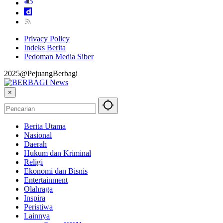
Privacy Policy
Indeks Berita
Pedoman Media Siber
2025@PejuangBerbagi
×
Berita Utama
Nasional
Daerah
Hukum dan Kriminal
Religi
Ekonomi dan Bisnis
Entertainment
Olahraga
Inspira
Peristiwa
Lainnya