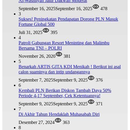
Al-Washliyah Jalur Dakwah Moderat
September 16, 2025
September 16, 2025
478
3
Sukses! Peningkatan Pendapatan Dorong PLN Masuk
Fortune Global 500
Juli 31, 2025
395
4
Patroli Gabungan Resort Meninting dan Malimbu
Bersama TNI – POLRI
November 26, 2020
381
5
Benarkah ARTIS GITA KDI Menikah ! Berikut ini asal
calon suaminya dan intip undangannya
September 7, 2025
September 9, 2025
376
6
Kembali PLN Berikan Diskon Tambah Daya 50%
Periode 4-17 September, Cek Ketentuannya!
September 9, 2025
September 9, 2025
371
7
Di Akhir Tahun Hendaklah Muhasabah Diri
Desember 27, 2024
363
8