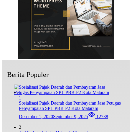
Berita Populer
1
Sosialisasi Pajak Daerah dan Pembayaran Jasa Petugas
Penyampaian SPT PBB-P2 Kota Mataram
Desember 1, 2020
September 9, 2025
12738
2