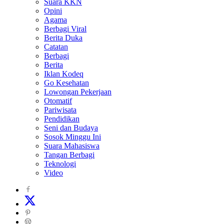
Suara KKN
Opini
Agama
Berbagi Viral
Berita Duka
Catatan
Berbagi
Berita
Iklan Kodeq
Go Kesehatan
Lowongan Pekerjaan
Otomatif
Pariwisata
Pendidikan
Seni dan Budaya
Sosok Minggu Ini
Suara Mahasiswa
Tangan Berbagi
Teknologi
Video