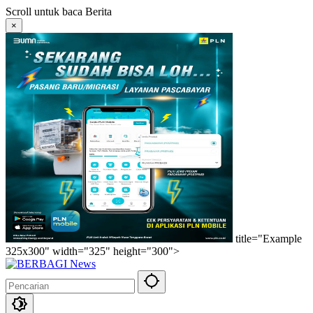
Langsung
Scroll untuk baca Berita
ke
×
konten
title="Example
325x300" width="325" height="300">