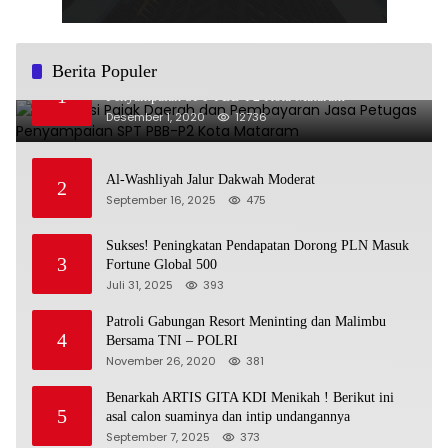
Berita Populer
Sosialisasi Pajak Daerah dan Pembayaran Jasa Petugas
1
Penyampaian SPT PBB-P2 Kota Mataram
Desember 1, 2020
12736
Al-Washliyah Jalur Dakwah Moderat
2
September 16, 2025
475
Sukses! Peningkatan Pendapatan Dorong PLN Masuk
3
Fortune Global 500
Juli 31, 2025
393
Patroli Gabungan Resort Meninting dan Malimbu
4
Bersama TNI – POLRI
November 26, 2020
381
Benarkah ARTIS GITA KDI Menikah ! Berikut ini
5
asal calon suaminya dan intip undangannya
September 7, 2025
373