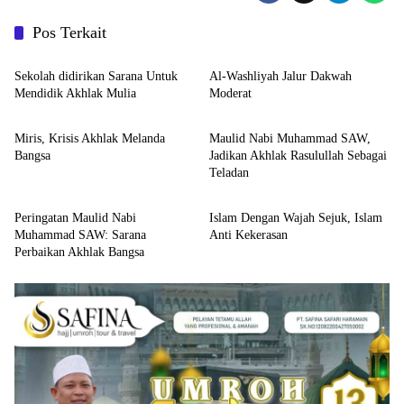
Pos Terkait
Religi
Religi
Sekolah didirikan Sarana Untuk
Al-Washliyah Jalur Dakwah
Mendidik Akhlak Mulia
Moderat
Religi
Religi
Miris, Krisis Akhlak Melanda
Maulid Nabi Muhammad SAW,
Bangsa
Jadikan Akhlak Rasulullah Sebagai
Teladan
Religi
Religi
Peringatan Maulid Nabi
Islam Dengan Wajah Sejuk, Islam
Muhammad SAW: Sarana
Anti Kekerasan
Perbaikan Akhlak Bangsa