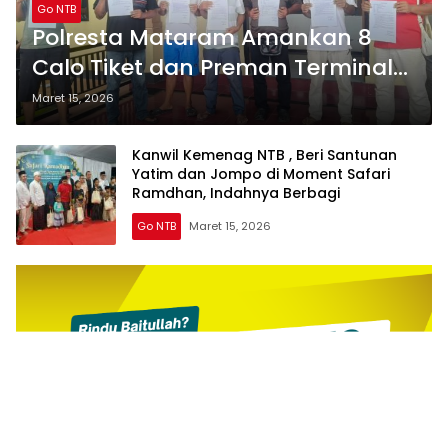
Go NTB
Polresta Mataram Amankan 8
Calo Tiket dan Preman Terminal
Mandalika Jelang Lebaran dan
Maret 15, 2026
Nyepi
Kanwil Kemenag NTB , Beri Santunan
Yatim dan Jompo di Moment Safari
Ramdhan, Indahnya Berbagi
Go NTB
Maret 15, 2026