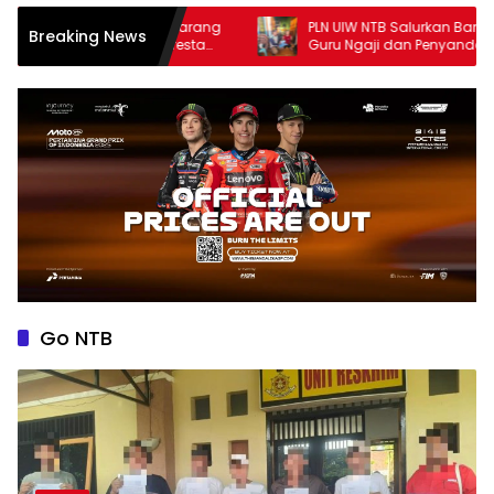
arga Karang
PLN UIW NTB Salurkan Bantuan untuk
Breaking News
 Polresta
Guru Ngaji dan Penyandang Disabilitas
di Lombok
Go NTB