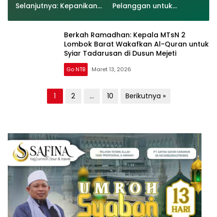
Selanjutnya: Kepanikan
Pelanggan untuk
Fed
menyetor ulang dana
Mereka
Berkah Ramadhan: Kepala MTsN 2
Lombok Barat Wakafkan Al-Quran untuk
Syiar Tadarusan di Dusun Mejeti
Go NTB
Maret 13, 2026
Paginasi
1
2
…
10
Berikutnya »
pos