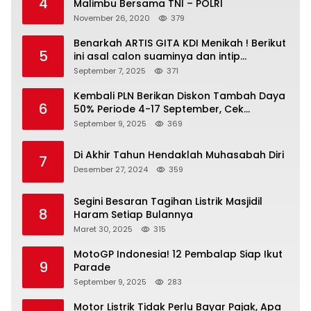
4
Malimbu Bersama TNI – POLRI
November 26, 2020
379
Benarkah ARTIS GITA KDI Menikah ! Berikut
5
ini asal calon suaminya dan intip
undangannya
September 7, 2025
371
Kembali PLN Berikan Diskon Tambah Daya
6
50% Periode 4-17 September, Cek
Ketentuannya!
September 9, 2025
369
Di Akhir Tahun Hendaklah Muhasabah Diri
7
Desember 27, 2024
359
Segini Besaran Tagihan Listrik Masjidil
8
Haram Setiap Bulannya
Maret 30, 2025
315
MotoGP Indonesia! 12 Pembalap Siap Ikut
9
Parade
September 9, 2025
283
Motor Listrik Tidak Perlu Bayar Pajak, Apa