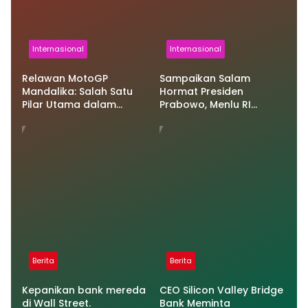
Internasional
Internasional
Relawan MotoGP
Sampaikan Salam
Mandalika: Salah Satu
Hormat Presiden
Pilar Utama dalam
Prabowo, Menlu RI
Keberhasilan Pertamina
Tegaskan Solidaritas
Grand Prix of Indonesia
Indonesia untuk Qatar
2025
Berita
Berita
Kepanikan bank mereda
CEO Silicon Valley Bridge
di Wall Street.
Bank Meminta