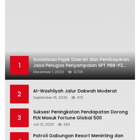
Sosialisasi Pajak Daerah dan Pembayaran
1
Jasa Petugas Penyampaian SPT PBB-P2
Kota Mataram
Desember 1, 2020
12735
Al-Washliyah Jalur Dakwah Moderat
2
September 16, 2025
473
Sukses! Peningkatan Pendapatan Dorong
3
PLN Masuk Fortune Global 500
Juli 31, 2025
393
Patroli Gabungan Resort Meninting dan