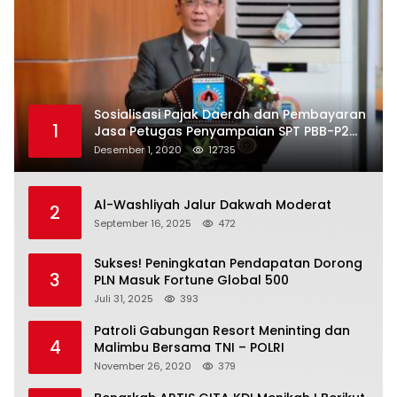
Sosialisasi Pajak Daerah dan Pembayaran
1
Jasa Petugas Penyampaian SPT PBB-P2
Kota Mataram
Desember 1, 2020
12735
Al-Washliyah Jalur Dakwah Moderat
2
September 16, 2025
472
Sukses! Peningkatan Pendapatan Dorong
3
PLN Masuk Fortune Global 500
Juli 31, 2025
393
Patroli Gabungan Resort Meninting dan
4
Malimbu Bersama TNI – POLRI
November 26, 2020
379