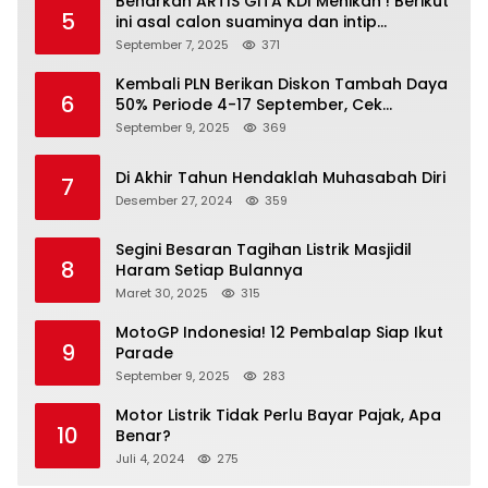
Benarkah ARTIS GITA KDI Menikah ! Berikut
5
ini asal calon suaminya dan intip
undangannya
September 7, 2025
371
Kembali PLN Berikan Diskon Tambah Daya
6
50% Periode 4-17 September, Cek
Ketentuannya!
September 9, 2025
369
Di Akhir Tahun Hendaklah Muhasabah Diri
7
Desember 27, 2024
359
Segini Besaran Tagihan Listrik Masjidil
8
Haram Setiap Bulannya
Maret 30, 2025
315
MotoGP Indonesia! 12 Pembalap Siap Ikut
9
Parade
September 9, 2025
283
Motor Listrik Tidak Perlu Bayar Pajak, Apa
10
Benar?
Juli 4, 2024
275