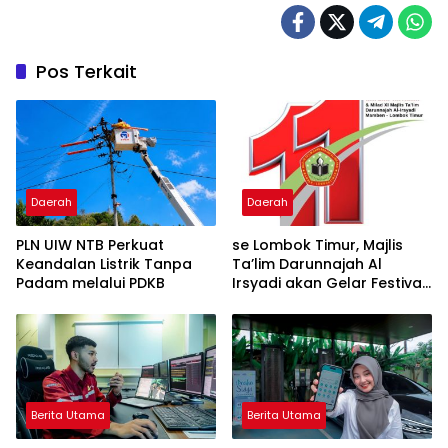
Pos Terkait
Daerah
Daerah
PLN UIW NTB Perkuat
se Lombok Timur, Majlis
Keandalan Listrik Tanpa
Ta’lim Darunnajah Al
Padam melalui PDKB
Irsyadi akan Gelar Festival
Hadrah Al-Habsyi
Berita Utama
Berita Utama