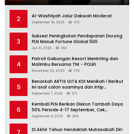
Al-Washliyah Jalur Dakwah Moderat
2
September 16, 2025
472
Sukses! Peningkatan Pendapatan Dorong
3
PLN Masuk Fortune Global 500
Juli 31, 2025
393
Patroli Gabungan Resort Meninting dan
4
Malimbu Bersama TNI – POLRI
November 26, 2020
379
Benarkah ARTIS GITA KDI Menikah ! Berikut
5
ini asal calon suaminya dan intip
undangannya
September 7, 2025
371
Kembali PLN Berikan Diskon Tambah Daya
6
50% Periode 4-17 September, Cek
Ketentuannya!
September 9, 2025
369
Di Akhir Tahun Hendaklah Muhasabah Diri
7