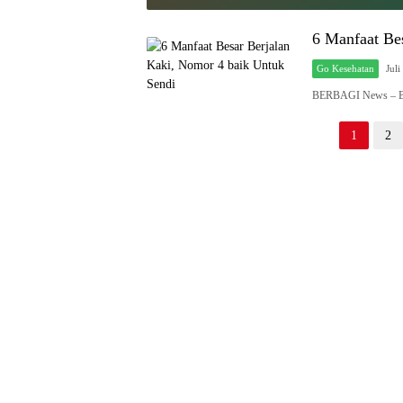
Grand Prix of Indonesia
2025
6 Manfaat Be
Go Kesehatan
Juli
BERBAGI News – Ber
Paginasi
1
2
pos