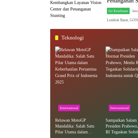
Penanganan S
Go Kesehatan
Jan
Lombok Barat, GON
Teknologi
Internasional
Internasional
Relawan MotoGP
Sampaikan Salam
Mandalika: Salah Satu
Presiden Prabowo
Pilar Utama dalam
RI Tegaskan Solida
Keberhasilan Pertamina
Indonesia untuk Q