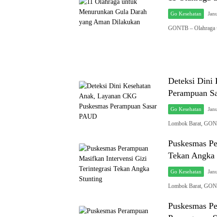
Go Kesehatan
Jan
GONTB – Olahraga u
Deteksi Dini
Perampuan S
Go Kesehatan
Jan
Lombok Barat, GON
Puskesmas Per
Tekan Angka 
Go Kesehatan
Jan
Lombok Barat, GON
Puskesmas Pe