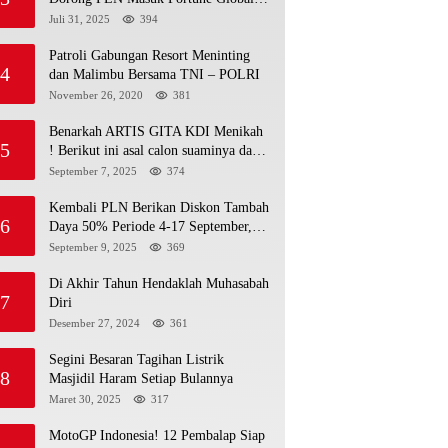
500
Juli 31, 2025
394
Patroli Gabungan Resort Meninting
4
dan Malimbu Bersama TNI – POLRI
November 26, 2020
381
Benarkah ARTIS GITA KDI Menikah
5
! Berikut ini asal calon suaminya dan
intip undangannya
September 7, 2025
374
Kembali PLN Berikan Diskon Tambah
6
Daya 50% Periode 4-17 September,
Cek Ketentuannya!
September 9, 2025
369
Di Akhir Tahun Hendaklah Muhasabah
7
Diri
Desember 27, 2024
361
Segini Besaran Tagihan Listrik
8
Masjidil Haram Setiap Bulannya
Maret 30, 2025
317
MotoGP Indonesia! 12 Pembalap Siap