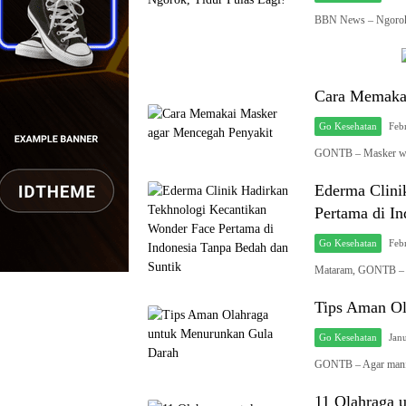
BBN News – Ngorok
Cara Memakai
Go Kesehatan
Feb
GONTB – Masker waj
Ederma Clini
Pertama di I
Go Kesehatan
Feb
Mataram, GONTB – E
Tips Aman Ol
Go Kesehatan
Jan
GONTB – Agar manfa
11 Olahraga 