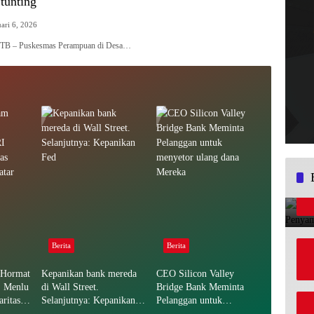
tunting
uari 6, 2026
TB – Puskesmas Perampuan di Desa…
Berita
Berita
 Hormat
Kepanikan bank mereda
CEO Silicon Valley
, Menlu
di Wall Street.
Bridge Bank Meminta
ritas
Selanjutnya: Kepanikan
Pelanggan untuk
atar
Fed
menyetor ulang dana