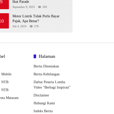
9
Ikut Parade
September 9, 2025
283
Motor Listrik Tidak Perlu Bayar
10
Pajak, Apa Benar?
Juli 4, 2024
278
bel
Halaman
N
Berita Ditemukan
 Mobile
Berita Kehilangan
 NTB
Daftar Peserta Lomba
Video “Berbagi Inspirasi”
 NTB
Disclaimer
esta Mataram
Hubungi Kami
Indeks Berita