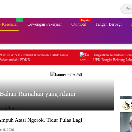
 Kesehatan
Lowongan Pekerjaan
Otomotif
Tangan Berbagi
erkuat Keandalan Listrik Tanpa
Tingkatkan Keandalan Pembangkit di Ban
i PDKB
UPK Bangka Belitung Lakukan Hal Berik
 Bahan Rumahan yang Alami
Ampuh Atasi Ngorok, Tidur Pulas Lagi!
et 6, 2026