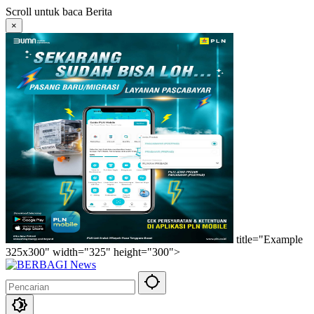
Langsung
Scroll untuk baca Berita
ke
×
konten
title="Example
325x300" width="325" height="300">