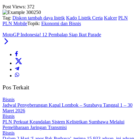
Post Views:
372
Tag:
Diskon tambah daya listrik
Kado Listrik Ceria
Kalcer
PLN
PLN Mobile
Topik:
Ekonomi dan Bisnis
MotoGP Indonesia! 12 Pembalap Siap Ikut Parade
Pos Terkait
Bisnis
Jadwal Penyeberangan Kapal Lombok – Surabaya Tanggal 1 – 30
Maret 2026
Bisnis
PLN Perkuat Keandalan Sistem Kelistrikan Sumbawa Melalui
Pemeliharaan Jaringan Transmisi
Bisnis
Dalam 2 Hari ‘Lapor Pak Purbaya’ terima 15.933 aduan, ini aduan