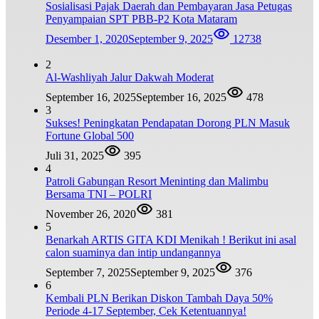
Sosialisasi Pajak Daerah dan Pembayaran Jasa Petugas
Penyampaian SPT PBB-P2 Kota Mataram
Desember 1, 2020
September 9, 2025
12738
2
Al-Washliyah Jalur Dakwah Moderat
September 16, 2025
September 16, 2025
478
3
Sukses! Peningkatan Pendapatan Dorong PLN Masuk
Fortune Global 500
Juli 31, 2025
395
4
Patroli Gabungan Resort Meninting dan Malimbu
Bersama TNI – POLRI
November 26, 2020
381
5
Benarkah ARTIS GITA KDI Menikah ! Berikut ini asal
calon suaminya dan intip undangannya
September 7, 2025
September 9, 2025
376
6
Kembali PLN Berikan Diskon Tambah Daya 50%
Periode 4-17 September, Cek Ketentuannya!