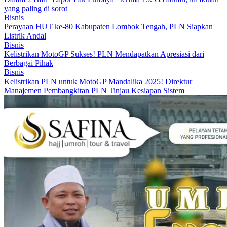
yang paling di sorot
Bisnis
Perayaan HUT ke-80 Kabupaten Lombok Tengah, PLN Siapkan
Listrik Andal
Bisnis
Kelistrikan MotoGP Sukses! PLN Mendapatkan Apresiasi dari
Berbagai Pihak
Bisnis
Kelistrikan PLN untuk MotoGP Mandalika 2025! Direktur
Manajemen Pembangkitan PLN Tinjau Kesiapan Sistem