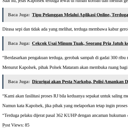
Saat itu, jelas Kapolsek terduga lewat di rumah korban dan melihat 
Baca Juga:
Tipu Pelanggan Melalui Aplikasi Online, Terdu
Dirasa sepi dan tidak ada yang melihat, terduga membawa kabur gero
Baca Juga:
Cekcok Usai Minum Tuak, Seorang Pria Jatuh k
“Berdasarkan pengakuan terduga, gerobak sampah di gadai 300 ribu 
Menurut Kapolsek, pihak Polsek Mataram akan membuka ruang bagi ke
Baca Juga:
Dicurigai akan Pesta Narkoba, Polisi Amankan
“Kami akan fasilitasi proses RJ bila keduanya sepakat untuk saling 
Namun kata Kapolsek, jika pihak yang melaporkan tetap ingin prose
“Terduga pelaku dijerat pasal 362 KUHP dengan ancaman hukuman 4 
Post Views:
85