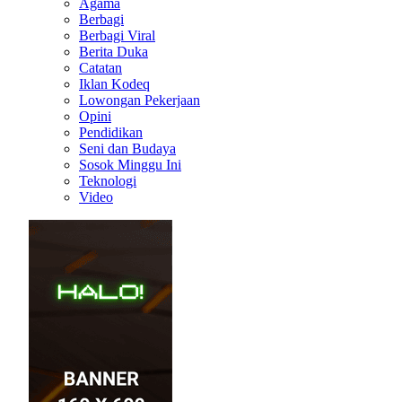
Agama
Berbagi
Berbagi Viral
Berita Duka
Catatan
Iklan Kodeq
Lowongan Pekerjaan
Opini
Pendidikan
Seni dan Budaya
Sosok Minggu Ini
Teknologi
Video