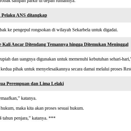
gerobak sampah parkir di depan rumahnya.
ga Pelaku ANS ditangkap
bak ke pengepul rongsokan di wilayah Sekarbela untuk digadai.
e Kali Ancar Ditendang Temannya hingga Ditemukan Meninggal
rupiah dan uangnya digunakan untuk memenuhi kebutuhan sehari-hari,”
dua pihak untuk menyelesaikannya secara damai melalui proses Restor
 Dua Perempuan dan Lima Lelaki
memaafkan,” katanya.
s hukum, maka kita akan proses sesuai hukum.
tahun penjara,” katanya. ***