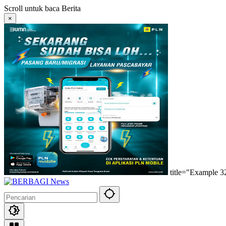
Langsung
Scroll untuk baca Berita
ke
×
konten
title="Example 3