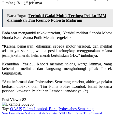
Jum’at (13/11),” jelasnya.
Baca Juga:
Terbukti Gadai Mobil, Terduga Pelaku IMM
diamankan Tim Resmob Polresta Mataram
Pada saat mengambil rokok tersebut, Yazidul melihat Sepeda Motor
Honda Beat Warna Putih Merah Tergeletak.
“Karena penasaran, dihampiri sepeda motor tersebut, dan melihat
ada mayat seorang wanita posisi telungkup menggunakan celana
jean, jaket merah, helm merah bertuliskan GIX,” imbuhnya.
Kemudian Yazidul Khoeri meminta tolong warga lainnya, yang
kebetulan melintas dan langsung menghubungi pihak Polsek
Gunungpati.
“Atas informasi dari Polrestabes Semarang tersebut, akhirnya pelaku
berhasil dibekuk oleh Tim Puma Polres Lombok Barat bersama
personel kawasan Pelabuhan Lembar,” tandasnya. (*)
Post Views:
82
Tag:
OASIS
Polres Lombok Barat
Polrestabes Semarang
Sembunyikan Sabu di Hak Sepatu, YN Diringkus Tim Opsnal