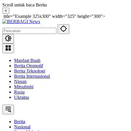
Langsung
Scroll untuk baca Berita
ke
×
konten
title="Example 325x300" width="325" height="300">
Manfaat Buah
Berita Otomotif
Berita Teknologi
Berita Internasional
Nissan
Mitsubishi
Rusia
Ukraina
Berita
Nasional