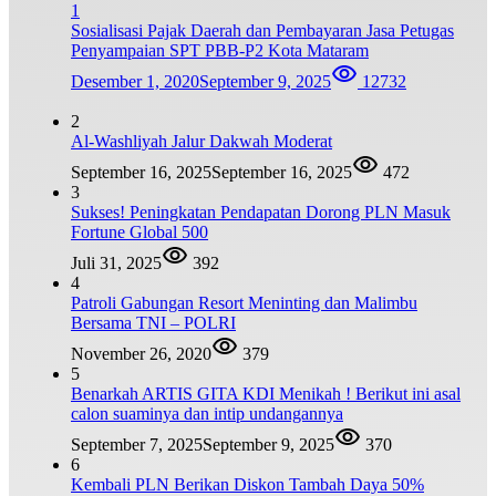
1
Sosialisasi Pajak Daerah dan Pembayaran Jasa Petugas
Penyampaian SPT PBB-P2 Kota Mataram
Desember 1, 2020
September 9, 2025
12732
2
Al-Washliyah Jalur Dakwah Moderat
September 16, 2025
September 16, 2025
472
3
Sukses! Peningkatan Pendapatan Dorong PLN Masuk
Fortune Global 500
Juli 31, 2025
392
4
Patroli Gabungan Resort Meninting dan Malimbu
Bersama TNI – POLRI
November 26, 2020
379
5
Benarkah ARTIS GITA KDI Menikah ! Berikut ini asal
calon suaminya dan intip undangannya
September 7, 2025
September 9, 2025
370
6
Kembali PLN Berikan Diskon Tambah Daya 50%