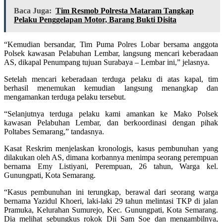
Baca Juga:
Tim Resmob Polresta Mataram Tangkap
Pelaku Penggelapan Motor, Barang Bukti Disita
“Kemudian bersandar, Tim Puma Polres Lobar bersama anggota
Polsek kawasan Pelabuhan Lembar, langsung mencari keberadaan
AS, dikapal Penumpang tujuan Surabaya – Lembar ini,” jelasnya.
Setelah mencari keberadaan terduga pelaku di atas kapal, tim
berhasil menemukan kemudian langsung menangkap dan
mengamankan terduga pelaku tersebut.
“Selanjutnya terduga pelaku kami amankan ke Mako Polsek
kawasan Pelabuhan Lembar, dan berkoordinasi dengan pihak
Poltabes Semarang,” tandasnya.
Kasat Reskrim menjelaskan kronologis, kasus pembunuhan yang
dilakukan oleh AS, dimana korbannya menimpa seorang perempuan
bernama Emy Listiyani, Perempuan, 26 tahun, Warga kel.
Gunungpati, Kota Semarang.
“Kasus pembunuhan ini terungkap, berawal dari seorang warga
bernama Yazidul Khoeri, laki-laki 29 tahun melintasi TKP di jalan
Pramuka, Kelurahan Sumurejo, Kec. Gunungpati, Kota Semarang.
Dia melihat sebungkus rokok Dji Sam Soe dan mengambilnya,