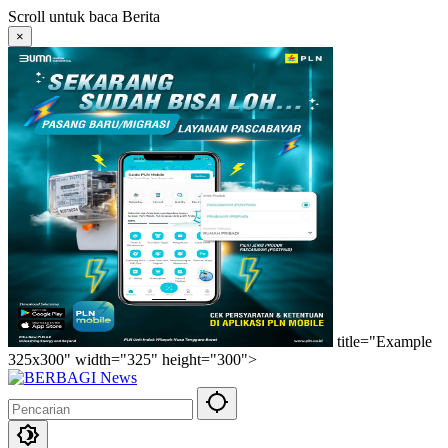
Langsung
Scroll untuk baca Berita
ke
×
konten
title="Example
325x300" width="325" height="300">