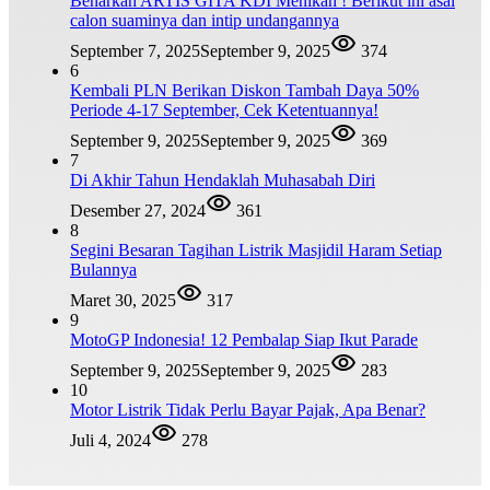
Benarkah ARTIS GITA KDI Menikah ! Berikut ini asal
calon suaminya dan intip undangannya
September 7, 2025
September 9, 2025
374
6
Kembali PLN Berikan Diskon Tambah Daya 50%
Periode 4-17 September, Cek Ketentuannya!
September 9, 2025
September 9, 2025
369
7
Di Akhir Tahun Hendaklah Muhasabah Diri
Desember 27, 2024
361
8
Segini Besaran Tagihan Listrik Masjidil Haram Setiap
Bulannya
Maret 30, 2025
317
9
MotoGP Indonesia! 12 Pembalap Siap Ikut Parade
September 9, 2025
September 9, 2025
283
10
Motor Listrik Tidak Perlu Bayar Pajak, Apa Benar?
Juli 4, 2024
278