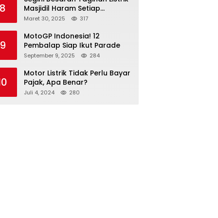
8
Masjidil Haram Setiap
Bulannya
Maret 30, 2025
317
MotoGP Indonesia! 12
9
Pembalap Siap Ikut Parade
September 9, 2025
284
Motor Listrik Tidak Perlu Bayar
10
Pajak, Apa Benar?
Juli 4, 2024
280