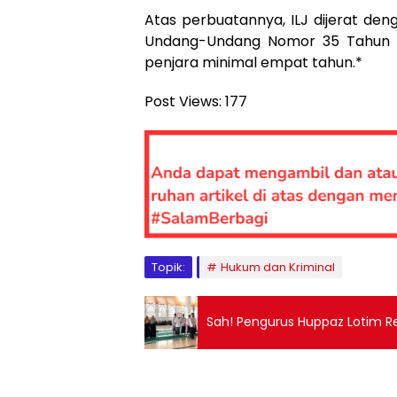
Atas perbuatannya, ILJ dijerat deng
Undang-Undang Nomor 35 Tahun 2
penjara minimal empat tahun.*
Post Views:
177
Topik:
Hukum dan Kriminal
Sah! Pengurus Huppaz Lotim Re