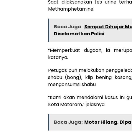
Saat dilaksanakan tes urine terh
Methamphetamine.
Baca Juga:
Sempat Dihajar Ma
Diselamatkan Polisi
“Memperkuat dugaan, ia merupa
katanya.
Petugas pun melakukan penggeled
shabu (bong), klip bening koson
mengonsumsi shabu.
“Kami akan mendalami kasus ini g
Kota Mataram,” jelasnya.
Baca Juga:
Motor Hilang, Dipar