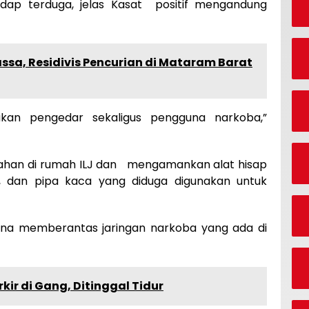
adap terduga, jelas Kasat positif mengandung
ssa, Residivis Pencurian di Mataram Barat
kan pengedar sekaligus pengguna narkoba,”
ahan di rumah ILJ dan mengamankan alat hisap
g, dan pipa kaca yang diduga digunakan untuk
una memberantas jaringan narkoba yang ada di
kir di Gang, Ditinggal Tidur