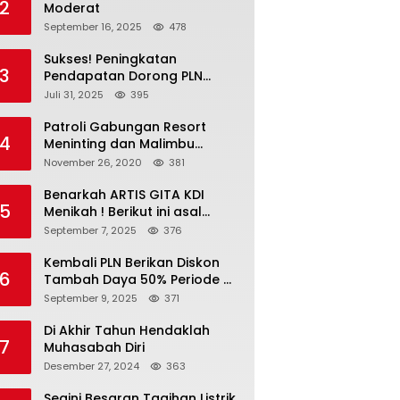
2
Moderat
September 16, 2025
478
Sukses! Peningkatan
3
Pendapatan Dorong PLN
Masuk Fortune Global 500
Juli 31, 2025
395
Patroli Gabungan Resort
4
Meninting dan Malimbu
Bersama TNI – POLRI
November 26, 2020
381
Benarkah ARTIS GITA KDI
5
Menikah ! Berikut ini asal
calon suaminya dan intip
September 7, 2025
376
undangannya
Kembali PLN Berikan Diskon
6
Tambah Daya 50% Periode 4-
17 September, Cek
September 9, 2025
371
Ketentuannya!
Di Akhir Tahun Hendaklah
7
Muhasabah Diri
Desember 27, 2024
363
Segini Besaran Tagihan Listrik