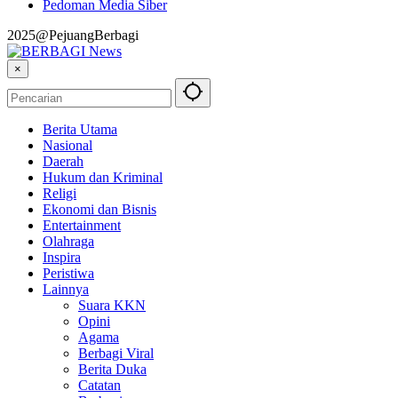
Pedoman Media Siber
2025@PejuangBerbagi
×
Berita Utama
Nasional
Daerah
Hukum dan Kriminal
Religi
Ekonomi dan Bisnis
Entertainment
Olahraga
Inspira
Peristiwa
Lainnya
Suara KKN
Opini
Agama
Berbagi Viral
Berita Duka
Catatan