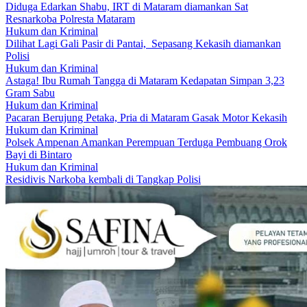
Diduga Edarkan Shabu, IRT di Mataram diamankan Sat
Resnarkoba Polresta Mataram
Hukum dan Kriminal
Dilihat Lagi Gali Pasir di Pantai, Sepasang Kekasih diamankan
Polisi
Hukum dan Kriminal
Astaga! Ibu Rumah Tangga di Mataram Kedapatan Simpan 3,23
Gram Sabu
Hukum dan Kriminal
Pacaran Berujung Petaka, Pria di Mataram Gasak Motor Kekasih
Hukum dan Kriminal
Polsek Ampenan Amankan Perempuan Terduga Pembuang Orok
Bayi di Bintaro
Hukum dan Kriminal
Residivis Narkoba kembali di Tangkap Polisi