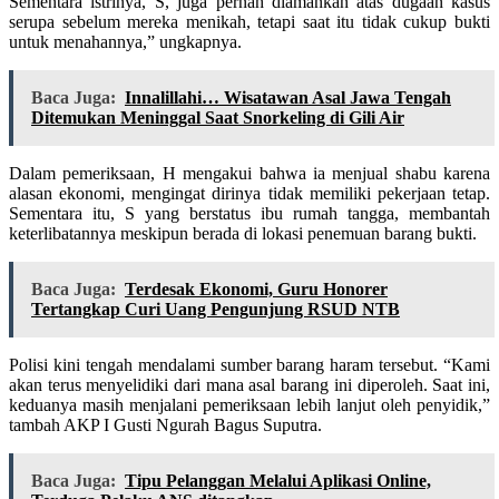
Sementara istrinya, S, juga pernah diamankan atas dugaan kasus
serupa sebelum mereka menikah, tetapi saat itu tidak cukup bukti
untuk menahannya,” ungkapnya.
Baca Juga:
Innalillahi… Wisatawan Asal Jawa Tengah
Ditemukan Meninggal Saat Snorkeling di Gili Air
Dalam pemeriksaan, H mengakui bahwa ia menjual shabu karena
alasan ekonomi, mengingat dirinya tidak memiliki pekerjaan tetap.
Sementara itu, S yang berstatus ibu rumah tangga, membantah
keterlibatannya meskipun berada di lokasi penemuan barang bukti.
Baca Juga:
Terdesak Ekonomi, Guru Honorer
Tertangkap Curi Uang Pengunjung RSUD NTB
Polisi kini tengah mendalami sumber barang haram tersebut. “Kami
akan terus menyelidiki dari mana asal barang ini diperoleh. Saat ini,
keduanya masih menjalani pemeriksaan lebih lanjut oleh penyidik,”
tambah AKP I Gusti Ngurah Bagus Suputra.
Baca Juga:
Tipu Pelanggan Melalui Aplikasi Online,