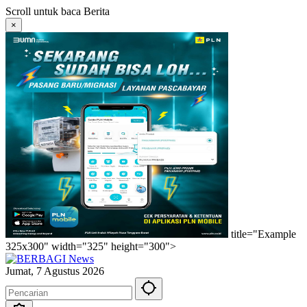
Langsung
Scroll untuk baca Berita
ke
×
konten
title="Example
325x300" width="325" height="300">
Jumat, 7 Agustus 2026