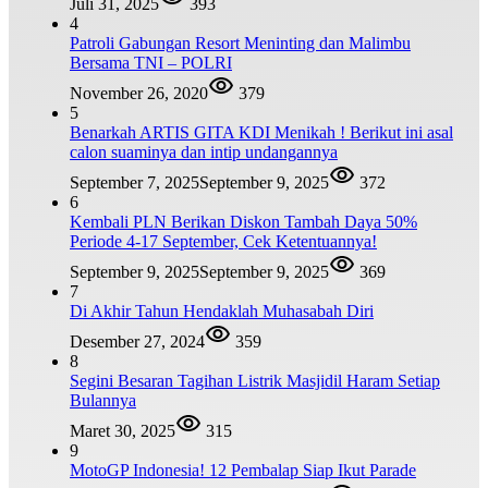
Juli 31, 2025
393
4
Patroli Gabungan Resort Meninting dan Malimbu
Bersama TNI – POLRI
November 26, 2020
379
5
Benarkah ARTIS GITA KDI Menikah ! Berikut ini asal
calon suaminya dan intip undangannya
September 7, 2025
September 9, 2025
372
6
Kembali PLN Berikan Diskon Tambah Daya 50%
Periode 4-17 September, Cek Ketentuannya!
September 9, 2025
September 9, 2025
369
7
Di Akhir Tahun Hendaklah Muhasabah Diri
Desember 27, 2024
359
8
Segini Besaran Tagihan Listrik Masjidil Haram Setiap
Bulannya
Maret 30, 2025
315
9
MotoGP Indonesia! 12 Pembalap Siap Ikut Parade