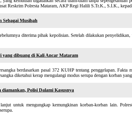
, yang kemudian digadaikan secara diam-diam tanpa sepengetahuan pe
sat Reskrim Polresta Mataram, AKP Regi Halili S.Tr.K., S.I.K., kepad
n Sebagai Musibah
elumnya diterima pihak kepolisian. Setelah dilakukan penyelidikan,
ayi yang dibuang di Kali Ancar Mataram
rsangka berdasarkan pasal 372 KUHP tentang penggelapan. Fakta men
tersangka diketahui kerap mengulangi modus serupa dengan korban yan
 diamankan, Polisi Dalami Kasusnya
h lanjut untuk mengungkap kemungkinan korban-korban lain. Polres
serupa.