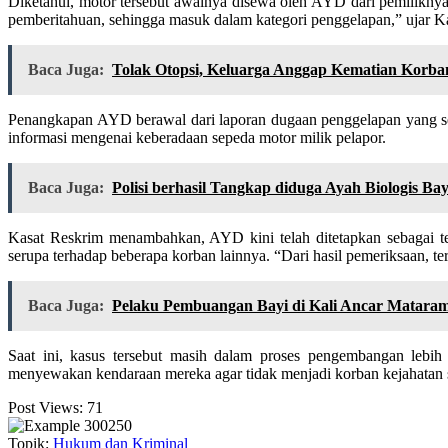
Diketahui, motor tersebut awalnya disewa oleh AYD dari pemiliknya
pemberitahuan, sehingga masuk dalam kategori penggelapan,” ujar Ka
Baca Juga:
Tolak Otopsi, Keluarga Anggap Kematian Korba
Penangkapan AYD berawal dari laporan dugaan penggelapan yang seb
informasi mengenai keberadaan sepeda motor milik pelapor.
Baca Juga:
Polisi berhasil Tangkap diduga Ayah Biologis B
Kasat Reskrim menambahkan, AYD kini telah ditetapkan sebagai te
serupa terhadap beberapa korban lainnya. “Dari hasil pemeriksaan, 
Baca Juga:
Pelaku Pembuangan Bayi di Kali Ancar Mataram
Saat ini, kasus tersebut masih dalam proses pengembangan lebi
menyewakan kendaraan mereka agar tidak menjadi korban kejahatan 
Post Views:
71
Topik:
Hukum dan Kriminal