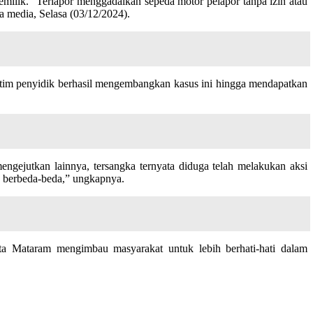
milik. “Terlapor menggadaikan sepeda motor pelapor tanpa izin atau
a media, Selasa (03/12/2024).
 tim penyidik berhasil mengembangkan kasus ini hingga mendapatkan
gejutkan lainnya, tersangka ternyata diduga telah melakukan aksi
g berbeda-beda,” ungkapnya.
ta Mataram mengimbau masyarakat untuk lebih berhati-hati dalam