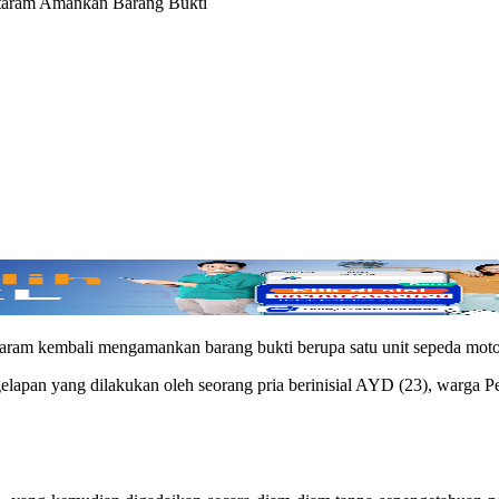
taram Amankan Barang Bukti
aram kembali mengamankan barang bukti berupa satu unit sepeda moto
ggelapan yang dilakukan oleh seorang pria berinisial AYD (23), warga