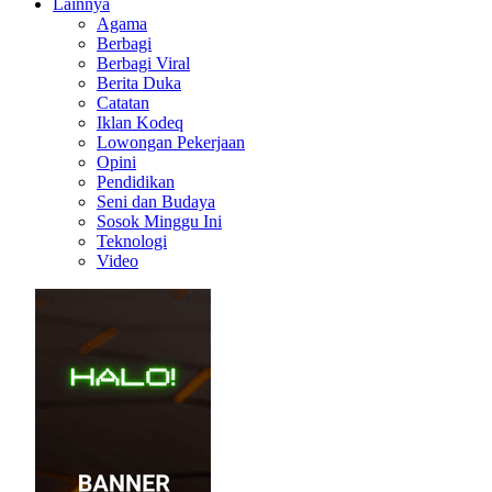
Lainnya
Agama
Berbagi
Berbagi Viral
Berita Duka
Catatan
Iklan Kodeq
Lowongan Pekerjaan
Opini
Pendidikan
Seni dan Budaya
Sosok Minggu Ini
Teknologi
Video