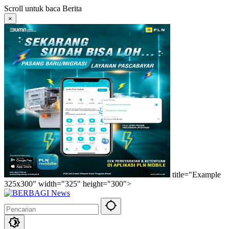
Langsung
Scroll untuk baca Berita
ke
×
konten
title="Example
325x300" width="325" height="300">