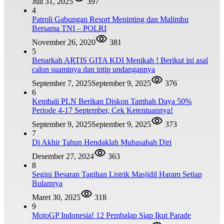
Juli 31, 2025
397
4
Patroli Gabungan Resort Meninting dan Malimbu
Bersama TNI – POLRI
November 26, 2020
381
5
Benarkah ARTIS GITA KDI Menikah ! Berikut ini asal
calon suaminya dan intip undangannya
September 7, 2025
September 9, 2025
376
6
Kembali PLN Berikan Diskon Tambah Daya 50%
Periode 4-17 September, Cek Ketentuannya!
September 9, 2025
September 9, 2025
373
7
Di Akhir Tahun Hendaklah Muhasabah Diri
Desember 27, 2024
363
8
Segini Besaran Tagihan Listrik Masjidil Haram Setiap
Bulannya
Maret 30, 2025
318
9
MotoGP Indonesia! 12 Pembalap Siap Ikut Parade