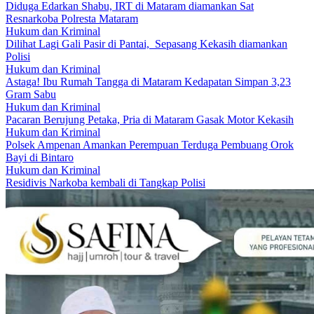
Diduga Edarkan Shabu, IRT di Mataram diamankan Sat
Resnarkoba Polresta Mataram
Hukum dan Kriminal
Dilihat Lagi Gali Pasir di Pantai, Sepasang Kekasih diamankan
Polisi
Hukum dan Kriminal
Astaga! Ibu Rumah Tangga di Mataram Kedapatan Simpan 3,23
Gram Sabu
Hukum dan Kriminal
Pacaran Berujung Petaka, Pria di Mataram Gasak Motor Kekasih
Hukum dan Kriminal
Polsek Ampenan Amankan Perempuan Terduga Pembuang Orok
Bayi di Bintaro
Hukum dan Kriminal
Residivis Narkoba kembali di Tangkap Polisi