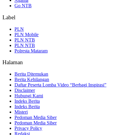
Agama
Go NTB
Label
PLN
PLN Mobile
PLN NTB
PLN NTB
Polresta Mataram
Halaman
Berita Ditemukan
Berita Kehilangan
Daftar Peserta Lomba Video “Berbagi Inspirasi”
Disclaimer
Hubungi Kami
Indeks Berita
Indeks Berita
Misteri
Pedoman Media Siber
Pedoman Media Siber
Privacy Policy
Redaksi