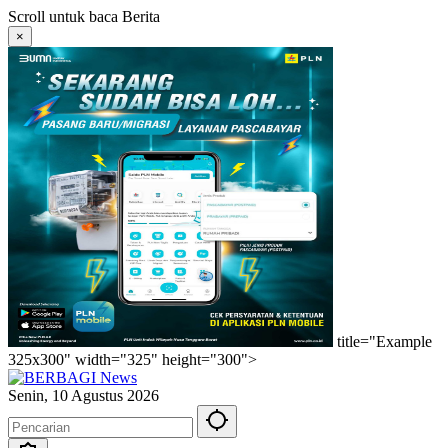
Langsung
Scroll untuk baca Berita
ke
×
konten
title="Example
325x300" width="325" height="300">
Senin, 10 Agustus 2026