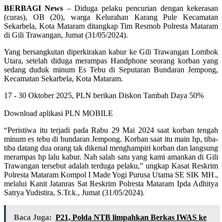
BERBAGI News
– Diduga pelaku pencurian dengan kekerasan
(curas), OB (20), warga Kelurahan Karang Pule Kecamatan
Sekarbela, Kota Mataram ditangkap Tim Resmob Polresta Mataram
di Gili Trawangan, Jumat (31/05/2024).
Yang bersangkutan diperkirakan kabur ke Gili Trawangan Lombok
Utara, setelah diduga merampas Handphone seorang korban yang
sedang duduk minum Es Tebu di Seputaran Bundaran Jempong,
Kecamatan Sekarbela, Kota Mataram.
17 - 30 Oktober 2025, PLN berikan Diskon Tambah Daya 50%
Download aplikasi PLN MOBILE
“Peristiwa itu terjadi pada Rabu 29 Mai 2024 saat korban tengah
minum es tebu di bundaran Jempong. Korban saat itu main hp, tiba-
tiba datang dua orang tak dikenal menghampiri korban dan langsung
merampas hp lalu kabur. Nah salah satu yang kami amankan di Gili
Trawangan tersebut adalah terduga pelaku,” ungkap Kasat Reskrim
Polresta Mataram Kompol I Made Yogi Purusa Utama SE SIK MH.,
melalui Kanit Jatanras Sat Reskrim Polresta Mataram Ipda Adhitya
Satrya Yudistira, S.Tr.k., Jumat (31/05/2024).
Baca Juga:
P21, Polda NTB limpahkan Berkas IWAS ke