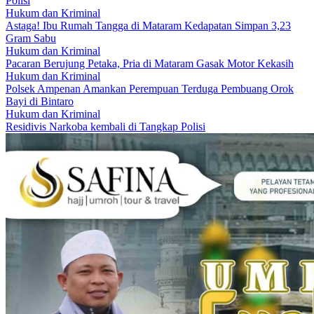
Polisi
Hukum dan Kriminal
Astaga! Ibu Rumah Tangga di Mataram Kedapatan Simpan 3,23
Gram Sabu
Hukum dan Kriminal
Pacaran Berujung Petaka, Pria di Mataram Gasak Motor Kekasih
Hukum dan Kriminal
Polsek Ampenan Amankan Perempuan Terduga Pembuang Orok
Bayi di Bintaro
Hukum dan Kriminal
Residivis Narkoba kembali di Tangkap Polisi