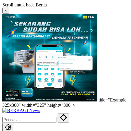
Langsung
Scroll untuk baca Berita
ke
×
konten
title="Example
325x300" width="325" height="300">