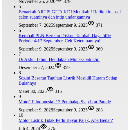
November 26, 2020
379
5
Benarkah ARTIS GITA KDI Menikah ! Berikut ini asal
calon suaminya dan intip undangannya
September 7, 2025
September 9, 2025
371
6
Kembali PLN Berikan Diskon Tambah Daya 50%
Periode 4-17 September, Cek Ketentuannya!
September 9, 2025
September 9, 2025
369
7
Di Akhir Tahun Hendaklah Muhasabah Diri
Desember 27, 2024
359
8
Segini Besaran Tagihan Listrik Masjidil Haram Setiap
Bulannya
Maret 30, 2025
315
9
MotoGP Indonesia! 12 Pembalap Siap Ikut Parade
September 9, 2025
September 9, 2025
283
10
Motor Listrik Tidak Perlu Bayar Pajak, Apa Benar?
Juli 4, 2024
276