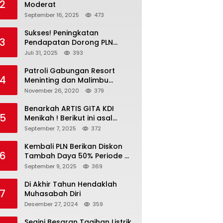
2
Moderat
September 16, 2025
473
Sukses! Peningkatan
3
Pendapatan Dorong PLN
Masuk Fortune Global 500
Juli 31, 2025
393
Patroli Gabungan Resort
4
Meninting dan Malimbu
Bersama TNI – POLRI
November 26, 2020
379
Benarkah ARTIS GITA KDI
5
Menikah ! Berikut ini asal
calon suaminya dan intip
September 7, 2025
372
undangannya
Kembali PLN Berikan Diskon
6
Tambah Daya 50% Periode 4-
17 September, Cek
September 9, 2025
369
Ketentuannya!
Di Akhir Tahun Hendaklah
7
Muhasabah Diri
Desember 27, 2024
359
Segini Besaran Tagihan Listrik