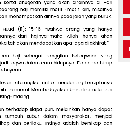
 serta anugerah yang akan diraihnya di Hari
orang haji memiliki motif -motif lain, misalnya
dan menempatkan dirinya pada jalan yang buruk.
 Huud (11): 15-16, “Bahwa orang yang hanya
annya-dari hajinya-maka Allah hanya akan
ka tak akan mendapatkan apa-apa di akhirat.”
nan haji sebagai panggilan ketaqwaan yang
njadi taqwa dalam cara hidupnya. Dan cara hidup
 kebuyaan.
levan kita angkat untuk mendorong terciptanya
ebih bermoral. Membudayakan berarti dimulai dari
sing-masing.
an terhadap siapa pun, melainkan hanya dapat
n tumbuh subur dalam masyarakat, menjadi
kap dan perilaku. Intinya adalah bersikap dan