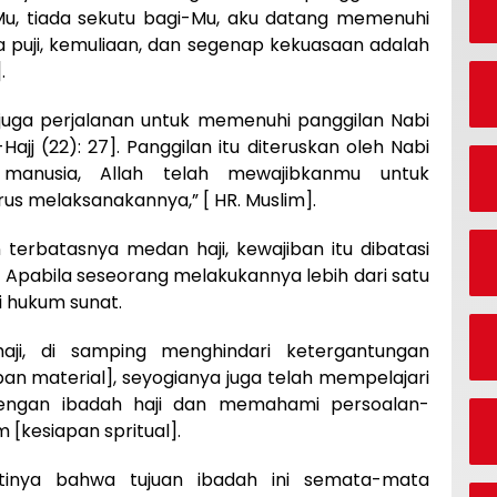
u, tiada sekutu bagi-Mu, aku datang memenuhi
 puji, kemuliaan, dan segenap kekuasaan adalah
.
juga perjalanan untuk memenuhi panggilan Nabi
Hajj (22): 27]. Panggilan itu diteruskan oleh Nabi
anusia, Allah telah mewajibkanmu untuk
rus melaksanakannya,” [ HR. Muslim].
 terbatasnya medan haji, kewajiban itu dibatasi
. Apabila seseorang melakukannya lebih dari satu
i hukum sunat.
aji, di samping menghindari ketergantungan
an material], seyogianya juga telah mempelajari
dengan ibadah haji dan memahami persoalan-
[kesiapan spritual].
inya bahwa tujuan ibadah ini semata-mata