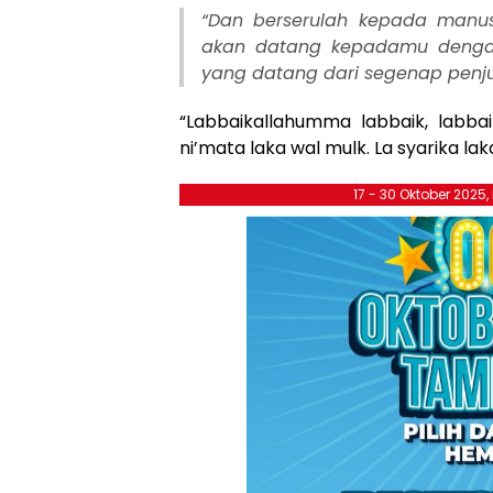
“Dan berserulah kepada manus
akan datang kepadamu dengan
yang datang dari segenap penjuru
“Labbaikallahumma labbaik, labbai
ni’mata laka wal mulk. La syarika laka
17 - 30 Oktober 2025