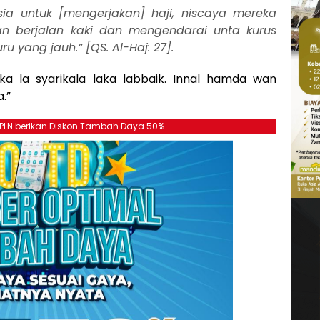
ia untuk [mengerjakan] haji, niscaya mereka
 berjalan kaki dan mengendarai unta kurus
 yang jauh.” [QS. Al-Haj: 27].
ka la syarikala laka labbaik. Innal hamda wan
.”
, PLN berikan Diskon Tambah Daya 50%