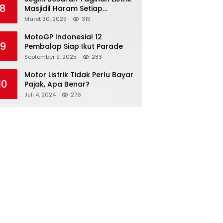
8
Masjidil Haram Setiap
Bulannya
Maret 30, 2025
315
MotoGP Indonesia! 12
9
Pembalap Siap Ikut Parade
September 9, 2025
283
Motor Listrik Tidak Perlu Bayar
10
Pajak, Apa Benar?
Juli 4, 2024
276