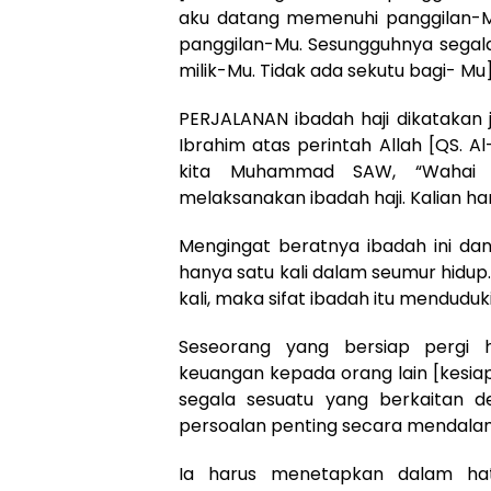
aku datang memenuhi panggilan-M
panggilan-Mu. Sesungguhnya segala
milik-Mu. Tidak ada sekutu bagi- Mu]
PERJALANAN ibadah haji dikatakan 
Ibrahim atas perintah Allah [QS. Al-
kita Muhammad SAW, “Wahai m
melaksanakan ibadah haji. Kalian ha
Mengingat beratnya ibadah ini dan
hanya satu kali dalam seumur hidup
kali, maka sifat ibadah itu menduduk
Seseorang yang bersiap pergi h
keuangan kepada orang lain [kesiap
segala sesuatu yang berkaitan 
persoalan penting secara mendalam 
Ia harus menetapkan dalam hat