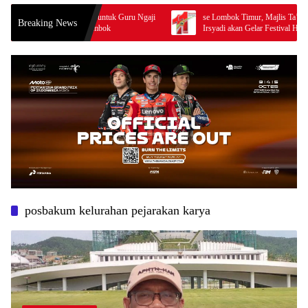
 Bantuan untuk Guru Ngaji
se Lombok Timur, Majlis Ta’lim Darunnajah Al
Breaking News
litas di Lombok
Irsyadi akan Gelar Festival Hadrah Al-Habsyi
posbakum kelurahan pejarakan karya