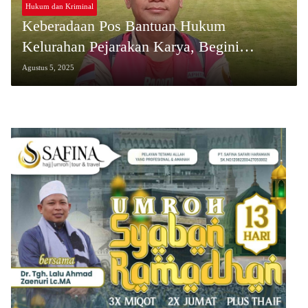
Hukum dan Kriminal
Keberadaan Pos Bantuan Hukum
Kelurahan Pejarakan Karya, Begini
Tanggapan Ahli Hukum Pidana dan
Agustus 5, 2025
Kriminologis