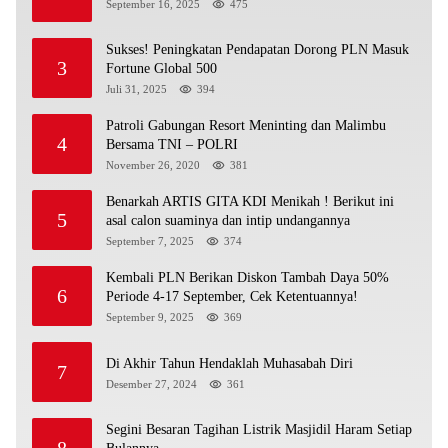
September 16, 2025
475
Sukses! Peningkatan Pendapatan Dorong PLN Masuk
3
Fortune Global 500
Juli 31, 2025
394
Patroli Gabungan Resort Meninting dan Malimbu
4
Bersama TNI – POLRI
November 26, 2020
381
Benarkah ARTIS GITA KDI Menikah ! Berikut ini
5
asal calon suaminya dan intip undangannya
September 7, 2025
374
Kembali PLN Berikan Diskon Tambah Daya 50%
6
Periode 4-17 September, Cek Ketentuannya!
September 9, 2025
369
Di Akhir Tahun Hendaklah Muhasabah Diri
7
Desember 27, 2024
361
Segini Besaran Tagihan Listrik Masjidil Haram Setiap