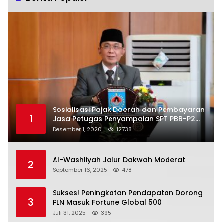
Sosialisasi Pajak Daerah dan Pembayaran
1
Jasa Petugas Penyampaian SPT PBB-P2
Kota Mataram
Desember 1, 2020
12738
Al-Washliyah Jalur Dakwah Moderat
2
September 16, 2025
478
Sukses! Peningkatan Pendapatan Dorong
3
PLN Masuk Fortune Global 500
Juli 31, 2025
395