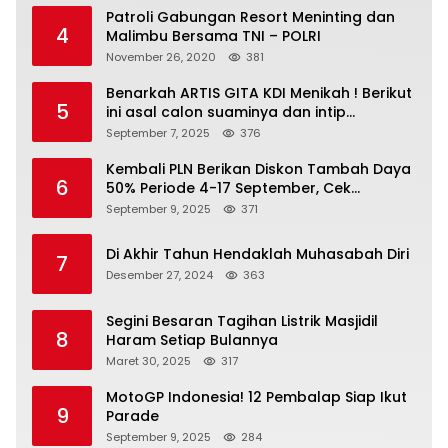
Patroli Gabungan Resort Meninting dan
4
Malimbu Bersama TNI – POLRI
November 26, 2020
381
Benarkah ARTIS GITA KDI Menikah ! Berikut
5
ini asal calon suaminya dan intip
undangannya
September 7, 2025
376
Kembali PLN Berikan Diskon Tambah Daya
6
50% Periode 4-17 September, Cek
Ketentuannya!
September 9, 2025
371
Di Akhir Tahun Hendaklah Muhasabah Diri
7
Desember 27, 2024
363
Segini Besaran Tagihan Listrik Masjidil
8
Haram Setiap Bulannya
Maret 30, 2025
317
MotoGP Indonesia! 12 Pembalap Siap Ikut
9
Parade
September 9, 2025
284