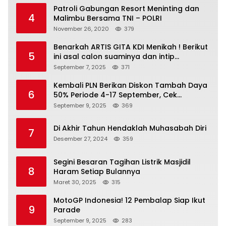
Patroli Gabungan Resort Meninting dan
4
Malimbu Bersama TNI – POLRI
November 26, 2020
379
Benarkah ARTIS GITA KDI Menikah ! Berikut
5
ini asal calon suaminya dan intip
undangannya
September 7, 2025
371
Kembali PLN Berikan Diskon Tambah Daya
6
50% Periode 4-17 September, Cek
Ketentuannya!
September 9, 2025
369
Di Akhir Tahun Hendaklah Muhasabah Diri
7
Desember 27, 2024
359
Segini Besaran Tagihan Listrik Masjidil
8
Haram Setiap Bulannya
Maret 30, 2025
315
MotoGP Indonesia! 12 Pembalap Siap Ikut
9
Parade
September 9, 2025
283