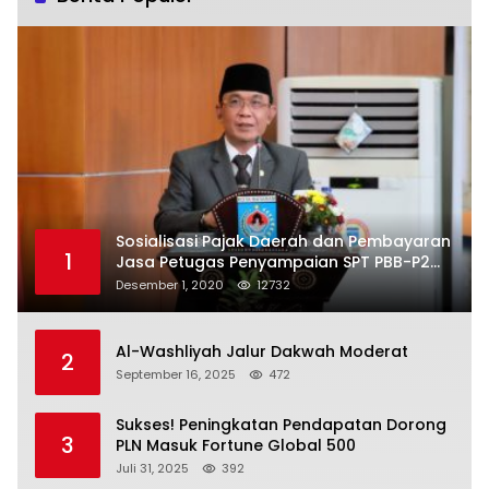
Sosialisasi Pajak Daerah dan Pembayaran
1
Jasa Petugas Penyampaian SPT PBB-P2
Kota Mataram
Desember 1, 2020
12732
Al-Washliyah Jalur Dakwah Moderat
2
September 16, 2025
472
Sukses! Peningkatan Pendapatan Dorong
3
PLN Masuk Fortune Global 500
Juli 31, 2025
392