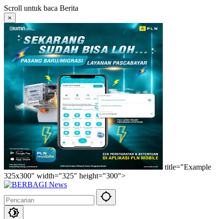
Langsung
Scroll untuk baca Berita
ke
×
konten
title="Example
325x300" width="325" height="300">