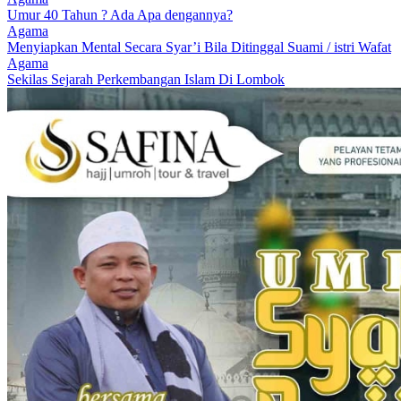
Umur 40 Tahun ? Ada Apa dengannya?
Agama
Menyiapkan Mental Secara Syar’i Bila Ditinggal Suami / istri Wafat
Agama
Sekilas Sejarah Perkembangan Islam Di Lombok