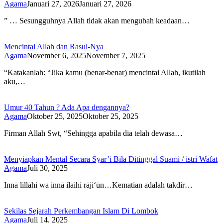
Agama
Januari 27, 2026
Januari 27, 2026
” … Sesungguhnya Allah tidak akan mengubah keadaan…
Mencintai Allah dan Rasul-Nya
Agama
November 6, 2025
November 7, 2025
“Katakanlah: “Jika kamu (benar-benar) mencintai Allah, ikutilah
aku,…
Umur 40 Tahun ? Ada Apa dengannya?
Agama
Oktober 25, 2025
Oktober 25, 2025
Firman Allah Swt, “Sehingga apabila dia telah dewasa…
Menyiapkan Mental Secara Syar’i Bila Ditinggal Suami / istri Wafat
Agama
Juli 30, 2025
Innā lillāhi wa innā ilaihi rāji‘ūn…Kematian adalah takdir…
Sekilas Sejarah Perkembangan Islam Di Lombok
Agama
Juli 14, 2025