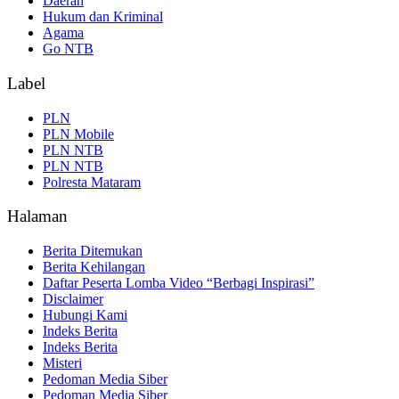
Daerah
Hukum dan Kriminal
Agama
Go NTB
Label
PLN
PLN Mobile
PLN NTB
PLN NTB
Polresta Mataram
Halaman
Berita Ditemukan
Berita Kehilangan
Daftar Peserta Lomba Video “Berbagi Inspirasi”
Disclaimer
Hubungi Kami
Indeks Berita
Indeks Berita
Misteri
Pedoman Media Siber
Pedoman Media Siber