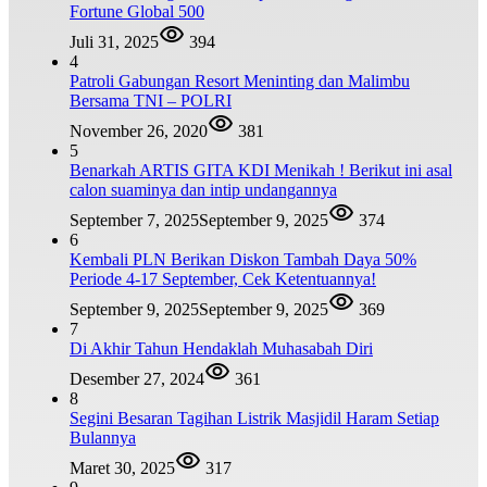
Fortune Global 500
Juli 31, 2025
394
4
Patroli Gabungan Resort Meninting dan Malimbu
Bersama TNI – POLRI
November 26, 2020
381
5
Benarkah ARTIS GITA KDI Menikah ! Berikut ini asal
calon suaminya dan intip undangannya
September 7, 2025
September 9, 2025
374
6
Kembali PLN Berikan Diskon Tambah Daya 50%
Periode 4-17 September, Cek Ketentuannya!
September 9, 2025
September 9, 2025
369
7
Di Akhir Tahun Hendaklah Muhasabah Diri
Desember 27, 2024
361
8
Segini Besaran Tagihan Listrik Masjidil Haram Setiap
Bulannya
Maret 30, 2025
317