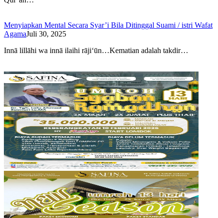
Menyiapkan Mental Secara Syar’i Bila Ditinggal Suami / istri Wafat
Agama
Juli 30, 2025
Innā lillāhi wa innā ilaihi rāji‘ūn…Kematian adalah takdir…