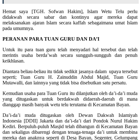
Hemat saya [TGH. Sofwan Hakim], Islam Wetu Telu perlu
didakwah secara sabar dan kontinyu agar mereka dapat
melaksanakan ajaran Islam secara kaffah sebagaimana umat Islam
pada umumnya.
PERANAN PARA TUAN GURU DAN DA’I
Untuk itu para tuan guru telah menyadari hal tersebut dan telah
merintis usaha berda’wah secara sungguh-sungguh dan penuh
keikhlasan.
Diantara beliau-beliau itu tidak sedikit jasanya dalam upaya tersebut
seperti; Tuan Guru H. Zainuddin Abdul Majid, Tuan Guru
Mutawalli, dan lainnya yang tidak bisa disebutkan satu persatu.
Kemudian usaha para Tuan Guru itu dilanjutkan oleh da’i-da’i muda
yang ditugaskan untuk berdakwah didaerah-daerah di mana
dianggap masih banyak wetu telu terutama di Kecamatan Bayan.
Da’i-da’i muda ditugaskan oleh Dewan Dakwah Islamiyah
Indonesia [DDII] Jakarta dan da’i-da’i dari Pondok Nurul Hakim
Kediri. Berpuluh-puluh Masjid telah dibangun di Kecamatan Bayan
dan sekaligus dibarengi dengan tenaga-tenaga da’i untuk membina
mereka dan anaknya seperti di Desa Bayan, Segenter, Gelumpang