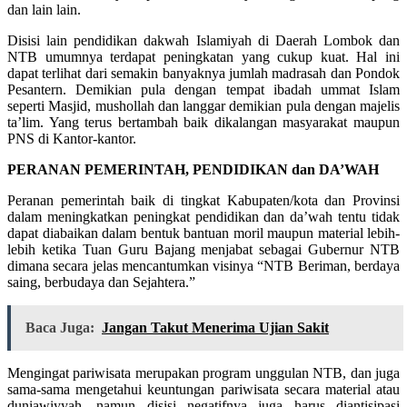
dan lain lain.
Disisi lain pendidikan dakwah Islamiyah di Daerah Lombok dan
NTB umumnya terdapat peningkatan yang cukup kuat. Hal ini
dapat terlihat dari semakin banyaknya jumlah madrasah dan Pondok
Pesantern. Demikian pula dengan tempat ibadah ummat Islam
seperti Masjid, mushollah dan langgar demikian pula dengan majelis
ta’lim. Yang terus bertambah baik dikalangan masyarakat maupun
PNS di Kantor-kantor.
PERANAN PEMERINTAH, PENDIDIKAN dan DA’WAH
Peranan pemerintah baik di tingkat Kabupaten/kota dan Provinsi
dalam meningkatkan peningkat pendidikan dan da’wah tentu tidak
dapat diabaikan dalam bentuk bantuan moril maupun material lebih-
lebih ketika Tuan Guru Bajang menjabat sebagai Gubernur NTB
dimana secara jelas mencantumkan visinya “NTB Beriman, berdaya
saing, berbudaya dan Sejahtera.”
Baca Juga:
Jangan Takut Menerima Ujian Sakit
Mengingat pariwisata merupakan program unggulan NTB, dan juga
sama-sama mengetahui keuntungan pariwisata secara material atau
duniawiyyah, namun disisi negatifnya juga harus diantisipasi