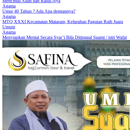
Mencintai Allah dan Rasul-Nya
Agama
Umur 40 Tahun ? Ada Apa dengannya?
Agama
MTQ XXXI Kecamatan Mataram, Kelurahan Pagutan Raih Juara
Umum
Agama
Menyiapkan Mental Secara Syar’i Bila Ditinggal Suami / istri Wafat