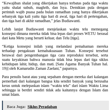
“Kewajiban shalat yang dikerjakan hanya terbatas pada tiga waktu
yaitu shalat subuh, maghrib, dan Isya. Demikian pula dengan
perintah wajib puasa pada bulan ramadhan yang hanya dikerjakan
sebanyak tiga kali yaitu tiga hari di awal, tiga hari di pertengahan,
dan tiga hari di akhir ramadhan,” jelas Budiawanti.
Lebih lanjut Budiawanti menjelaskan waktu telu memegang
konsepsi dimana mereka tidak bisa lepas dari proses WETU berasal
dari kata Metu yang berarti keluar, dan Telu [tiga].
“Ketiga konsepsi inilah yang melandasi pemahaman mereka
terhadap pengakuan kemahakuasaan Tuhan. Konsepsi tersebut
berawal dari pengembangan tiga cara reproduksi tersebut, serta
suatu keyakinan bahwa manusia tidak bisa lepas dari tiga siklus
kehidupan lahir, hidup, dan mati. [Satu Agama Banyak Tuhan hal.
19)] oleh Kamarudin Zaman Zaelani,” paparnya.
Para penulis barat atau yang sepaham dengan mereka dari kalangan
pemerhati dari kalangan bangsa kita sendiri banyak yang berusaha
keras untuk melepaskan islam “waktu telu” dari islam Waktu Lima
sehingga ia berdiri sendiri tidak ada kaitannya dengan Islam dan
umat Islam.
Baca Juga:
Siklus Peradaban