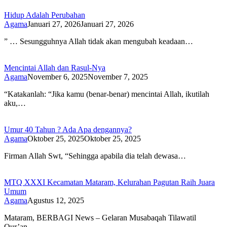
Hidup Adalah Perubahan
Agama
Januari 27, 2026
Januari 27, 2026
” … Sesungguhnya Allah tidak akan mengubah keadaan…
Mencintai Allah dan Rasul-Nya
Agama
November 6, 2025
November 7, 2025
“Katakanlah: “Jika kamu (benar-benar) mencintai Allah, ikutilah
aku,…
Umur 40 Tahun ? Ada Apa dengannya?
Agama
Oktober 25, 2025
Oktober 25, 2025
Firman Allah Swt, “Sehingga apabila dia telah dewasa…
MTQ XXXI Kecamatan Mataram, Kelurahan Pagutan Raih Juara
Umum
Agama
Agustus 12, 2025
Mataram, BERBAGI News – Gelaran Musabaqah Tilawatil
Qur’an…