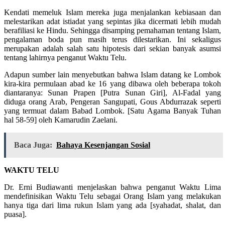
Kendati memeluk Islam mereka juga menjalankan kebiasaan dan
melestarikan adat istiadat yang sepintas jika dicermati lebih mudah
berafiliasi ke Hindu. Sehingga disamping pemahaman tentang Islam,
pengalaman boda pun masih terus dilestarikan. Ini sekaligus
merupakan adalah salah satu hipotesis dari sekian banyak asumsi
tentang lahirnya penganut Waktu Telu.
Adapun sumber lain menyebutkan bahwa Islam datang ke Lombok
kira-kira permulaan abad ke 16 yang dibawa oleh beberapa tokoh
diantaranya: Sunan Prapen [Putra Sunan Giri], Al-Fadal yang
diduga orang Arab, Pengeran Sangupati, Gous Abdurrazak seperti
yang termuat dalam Babad Lombok. [Satu Agama Banyak Tuhan
hal 58-59] oleh Kamarudin Zaelani.
Baca Juga:
Bahaya Kesenjangan Sosial
WAKTU TELU
Dr. Erni Budiawanti menjelaskan bahwa penganut Waktu Lima
mendefinisikan Waktu Telu sebagai Orang Islam yang melakukan
hanya tiga dari lima rukun Islam yang ada [syahadat, shalat, dan
puasa].