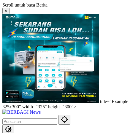
Langsung
Scroll untuk baca Berita
ke
×
konten
title="Example
325x300" width="325" height="300">