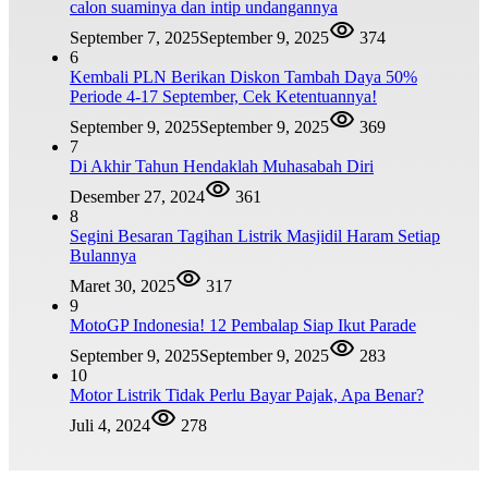
calon suaminya dan intip undangannya
September 7, 2025
September 9, 2025
374
6
Kembali PLN Berikan Diskon Tambah Daya 50%
Periode 4-17 September, Cek Ketentuannya!
September 9, 2025
September 9, 2025
369
7
Di Akhir Tahun Hendaklah Muhasabah Diri
Desember 27, 2024
361
8
Segini Besaran Tagihan Listrik Masjidil Haram Setiap
Bulannya
Maret 30, 2025
317
9
MotoGP Indonesia! 12 Pembalap Siap Ikut Parade
September 9, 2025
September 9, 2025
283
10
Motor Listrik Tidak Perlu Bayar Pajak, Apa Benar?
Juli 4, 2024
278