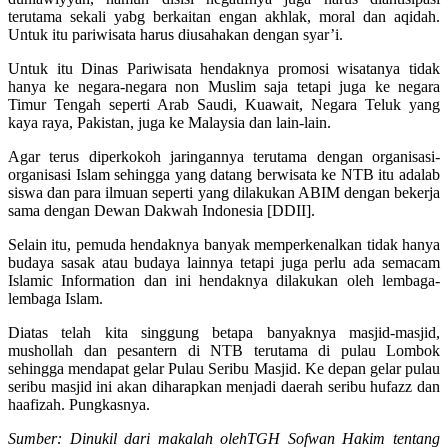
terutama sekali yabg berkaitan engan akhlak, moral dan aqidah.
Untuk itu pariwisata harus diusahakan dengan syar’i.
Untuk itu Dinas Pariwisata hendaknya promosi wisatanya tidak
hanya ke negara-negara non Muslim saja tetapi juga ke negara
Timur Tengah seperti Arab Saudi, Kuawait, Negara Teluk yang
kaya raya, Pakistan, juga ke Malaysia dan lain-lain.
Agar terus diperkokoh jaringannya terutama dengan organisasi-
organisasi Islam sehingga yang datang berwisata ke NTB itu adalab
siswa dan para ilmuan seperti yang dilakukan ABIM dengan bekerja
sama dengan Dewan Dakwah Indonesia [DDII].
Selain itu, pemuda hendaknya banyak memperkenalkan tidak hanya
budaya sasak atau budaya lainnya tetapi juga perlu ada semacam
Islamic Information dan ini hendaknya dilakukan oleh lembaga-
lembaga Islam.
Diatas telah kita singgung betapa banyaknya masjid-masjid,
mushollah dan pesantern di NTB terutama di pulau Lombok
sehingga mendapat gelar Pulau Seribu Masjid. Ke depan gelar pulau
seribu masjid ini akan diharapkan menjadi daerah seribu hufazz dan
haafizah. Pungkasnya.
Sumber: Dinukil dari makalah olehTGH Sofwan Hakim tentang