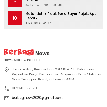
9
Parade
September 9, 2025
283
Motor Listrik Tidak Perlu Bayar Pajak, Apa
10
Benar?
Juli 4, 2024
276
News, Social & Inspiratif
Jalan Lestari, Perumahan GSM Blok A17, Kelurahan
Pejarakan Karya Kecamatan Ampenan, Kota Mataram
Nusa Tenggara Barat, Indonesia 83118
082340392020
berbaginews2020@gmail.com