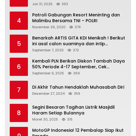
Juli 31, 2025
393
Patroli Gabungan Resort Meninting dan
4
Malimbu Bersama TNI – POLRI
November 26, 2020
379
Benarkah ARTIS GITA KDI Menikah ! Berikut
5
ini asal calon suaminya dan intip
undangannya
September 7, 2025
372
Kembali PLN Berikan Diskon Tambah Daya
6
50% Periode 4-17 September, Cek
Ketentuannya!
September 9, 2025
369
Di Akhir Tahun Hendaklah Muhasabah Diri
7
Desember 27, 2024
359
Segini Besaran Tagihan Listrik Masjidil
8
Haram Setiap Bulannya
Maret 30, 2025
315
MotoGP Indonesia! 12 Pembalap Siap Ikut