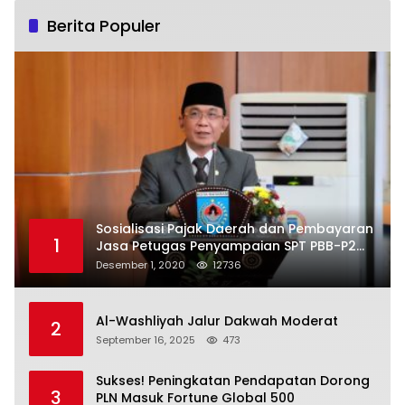
Berita Populer
Sosialisasi Pajak Daerah dan Pembayaran
1
Jasa Petugas Penyampaian SPT PBB-P2
Kota Mataram
Desember 1, 2020
12736
Al-Washliyah Jalur Dakwah Moderat
2
September 16, 2025
473
Sukses! Peningkatan Pendapatan Dorong
3
PLN Masuk Fortune Global 500