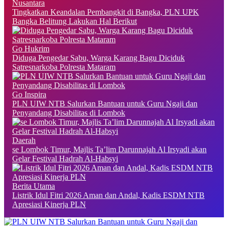
Nusantara
Tingkatkan Keandalan Pembangkit di Bangka, PLN UPK
Bangka Belitung Lakukan Hal Berikut
Go Hukrim
Diduga Pengedar Sabu, Warga Karang Bagu Diciduk
Satresnarkoba Polresta Mataram
Go Inspira
PLN UIW NTB Salurkan Bantuan untuk Guru Ngaji dan
Penyandang Disabilitas di Lombok
Daerah
se Lombok Timur, Majlis Ta’lim Darunnajah Al Irsyadi akan
Gelar Festival Hadrah Al-Habsyi
Berita Utama
Listrik Idul Fitri 2026 Aman dan Andal, Kadis ESDM NTB
Apresiasi Kinerja PLN