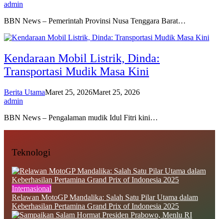
admin
BBN News – Pemerintah Provinsi Nusa Tenggara Barat…
Kendaraan Mobil Listrik, Dinda:
Transportasi Mudik Masa Kini
Berita Utama
Maret 25, 2026
Maret 25, 2026
admin
BBN News – Pengalaman mudik Idul Fitri kini…
Teknologi
Internasional
Relawan MotoGP Mandalika: Salah Satu Pilar Utama dalam
Keberhasilan Pertamina Grand Prix of Indonesia 2025