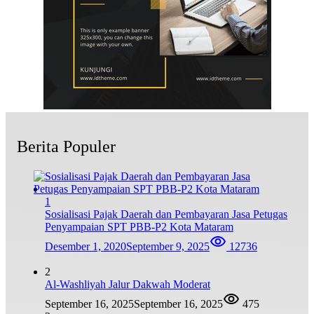
Berita Populer
1
Sosialisasi Pajak Daerah dan Pembayaran Jasa Petugas
Penyampaian SPT PBB-P2 Kota Mataram
Desember 1, 2020
September 9, 2025
12736
2
Al-Washliyah Jalur Dakwah Moderat
September 16, 2025
September 16, 2025
475