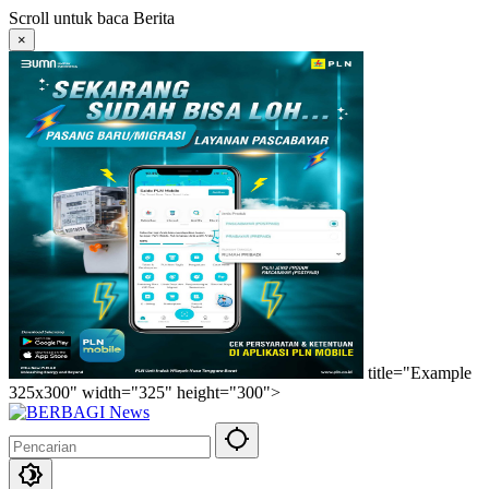
Langsung
Scroll untuk baca Berita
ke
×
konten
title="Example
325x300" width="325" height="300">