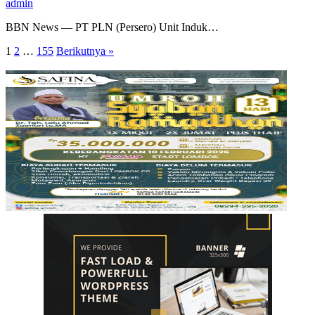
admin
BBN News — PT PLN (Persero) Unit Induk…
Paginasi
1
2
…
155
Berikutnya »
pos