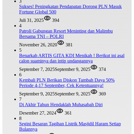
3
Sukses! Peningkatan Pendapatan Dorong PLN Masuk
Fortune Global 500
Juli 31, 2025
394
4
Patroli Gabungan Resort Meninting dan Malimbu
Bersama TNI – POLRI
November 26, 2020
381
5
Benarkah ARTIS GITA KDI Menikah ! Berikut ini asal
calon suaminya dan intip undangannya
September 7, 2025
September 9, 2025
374
6
Kembali PLN Berikan Diskon Tambah Daya 50%
Periode 4-17 September, Cek Ketentuannya!
September 9, 2025
September 9, 2025
369
7
Di Akhir Tahun Hendaklah Muhasabah Diri
Desember 27, 2024
361
8
Segini Besaran Tagihan Listrik Masjidil Haram Setiap
Bulannya