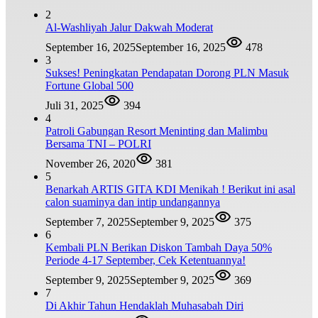
2
Al-Washliyah Jalur Dakwah Moderat
September 16, 2025
September 16, 2025
478
3
Sukses! Peningkatan Pendapatan Dorong PLN Masuk
Fortune Global 500
Juli 31, 2025
394
4
Patroli Gabungan Resort Meninting dan Malimbu
Bersama TNI – POLRI
November 26, 2020
381
5
Benarkah ARTIS GITA KDI Menikah ! Berikut ini asal
calon suaminya dan intip undangannya
September 7, 2025
September 9, 2025
375
6
Kembali PLN Berikan Diskon Tambah Daya 50%
Periode 4-17 September, Cek Ketentuannya!
September 9, 2025
September 9, 2025
369
7
Di Akhir Tahun Hendaklah Muhasabah Diri