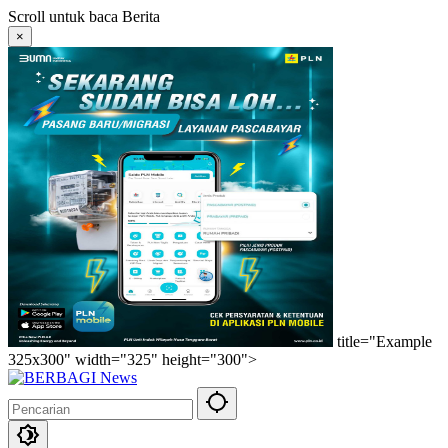
Langsung
Scroll untuk baca Berita
ke
×
konten
title="Example
325x300" width="325" height="300">