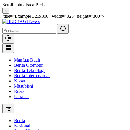
Langsung
Scroll untuk baca Berita
ke
×
konten
title="Example 325x300" width="325" height="300">
Manfaat Buah
Berita Otomotif
Berita Teknologi
Berita Internasional
Nissan
Mitsubishi
Rusia
Ukraina
Berita
Nasional