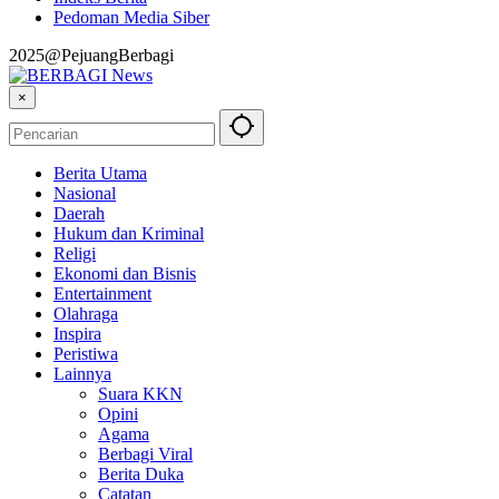
Pedoman Media Siber
2025@PejuangBerbagi
×
Berita Utama
Nasional
Daerah
Hukum dan Kriminal
Religi
Ekonomi dan Bisnis
Entertainment
Olahraga
Inspira
Peristiwa
Lainnya
Suara KKN
Opini
Agama
Berbagi Viral
Berita Duka
Catatan