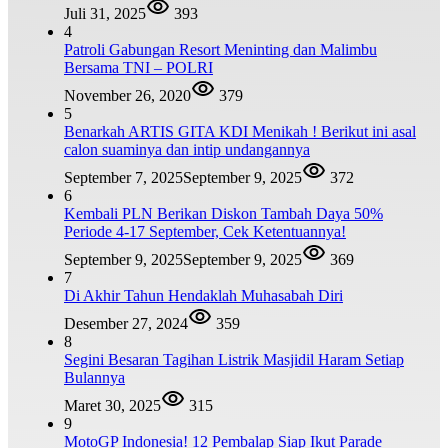
Juli 31, 2025
393
4
Patroli Gabungan Resort Meninting dan Malimbu
Bersama TNI – POLRI
November 26, 2020
379
5
Benarkah ARTIS GITA KDI Menikah ! Berikut ini asal
calon suaminya dan intip undangannya
September 7, 2025
September 9, 2025
372
6
Kembali PLN Berikan Diskon Tambah Daya 50%
Periode 4-17 September, Cek Ketentuannya!
September 9, 2025
September 9, 2025
369
7
Di Akhir Tahun Hendaklah Muhasabah Diri
Desember 27, 2024
359
8
Segini Besaran Tagihan Listrik Masjidil Haram Setiap
Bulannya
Maret 30, 2025
315
9
MotoGP Indonesia! 12 Pembalap Siap Ikut Parade