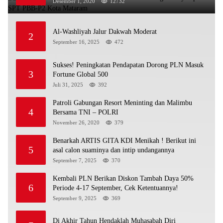
Desember 1, 2020
12732
Al-Washliyah Jalur Dakwah Moderat
2
September 16, 2025
472
Sukses! Peningkatan Pendapatan Dorong PLN Masuk
3
Fortune Global 500
Juli 31, 2025
392
Patroli Gabungan Resort Meninting dan Malimbu
4
Bersama TNI – POLRI
November 26, 2020
379
Benarkah ARTIS GITA KDI Menikah ! Berikut ini
5
asal calon suaminya dan intip undangannya
September 7, 2025
370
Kembali PLN Berikan Diskon Tambah Daya 50%
6
Periode 4-17 September, Cek Ketentuannya!
September 9, 2025
369
Di Akhir Tahun Hendaklah Muhasabah Diri