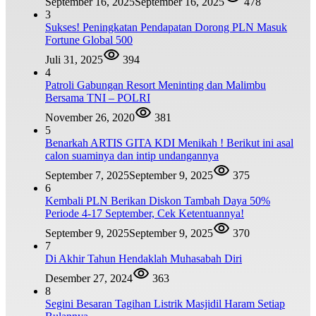
September 16, 2025
September 16, 2025
478
3
Sukses! Peningkatan Pendapatan Dorong PLN Masuk
Fortune Global 500
Juli 31, 2025
394
4
Patroli Gabungan Resort Meninting dan Malimbu
Bersama TNI – POLRI
November 26, 2020
381
5
Benarkah ARTIS GITA KDI Menikah ! Berikut ini asal
calon suaminya dan intip undangannya
September 7, 2025
September 9, 2025
375
6
Kembali PLN Berikan Diskon Tambah Daya 50%
Periode 4-17 September, Cek Ketentuannya!
September 9, 2025
September 9, 2025
370
7
Di Akhir Tahun Hendaklah Muhasabah Diri
Desember 27, 2024
363
8
Segini Besaran Tagihan Listrik Masjidil Haram Setiap