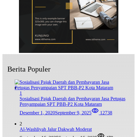
Berita Populer
1
Sosialisasi Pajak Daerah dan Pembayaran Jasa Petugas
Penyampaian SPT PBB-P2 Kota Mataram
Desember 1, 2020
September 9, 2025
12738
2
Al-Washliyah Jalur Dakwah Moderat