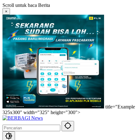
Langsung
Scroll untuk baca Berita
ke
×
konten
title="Example
325x300" width="325" height="300">