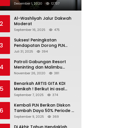
Penyampaian SPT PBB-P2
Desember 1, 2020
12737
Kota Mataram
Al-Washliyah Jalur Dakwah
2
Moderat
September 16, 2025
475
Sukses! Peningkatan
3
Pendapatan Dorong PLN
Masuk Fortune Global 500
Juli 31, 2025
394
Patroli Gabungan Resort
4
Meninting dan Malimbu
Bersama TNI – POLRI
November 26, 2020
381
Benarkah ARTIS GITA KDI
5
Menikah ! Berikut ini asal
calon suaminya dan intip
September 7, 2025
374
undangannya
Kembali PLN Berikan Diskon
6
Tambah Daya 50% Periode 4-
17 September, Cek
September 9, 2025
369
Ketentuannya!
Di Akhir Tahun Hendaklah