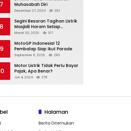
7
Muhasabah Diri
Desember 27, 2024
361
Segini Besaran Tagihan Listrik
8
Masjidil Haram Setiap
Bulannya
Maret 30, 2025
317
MotoGP Indonesia! 12
9
Pembalap Siap Ikut Parade
September 9, 2025
283
Motor Listrik Tidak Perlu Bayar
10
Pajak, Apa Benar?
Juli 4, 2024
278
bel
Halaman
N
Berita Ditemukan