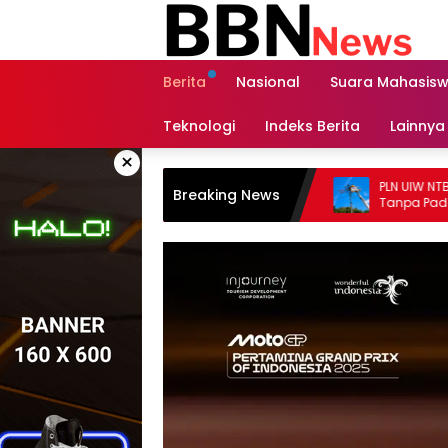
Langsung
ke
konten
Berita
Nasional
Suara Mahasis
Teknologi
Indeks Berita
Lainnya
×
PLN UIW NTB Perkuat Keandalan 
Breaking News
Tanpa Padam melalui PDKB