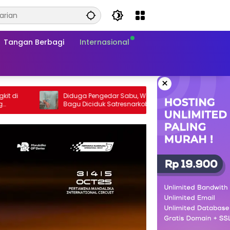
Tangan Berbagi
Internasional
×
Diduga Pengedar Sabu, Warga Karang
PLN UIW NTB Salurk
Bagu Diciduk Satresnarkoba Polresta
Guru Ngaji dan Pen
Mataram
di Lombok