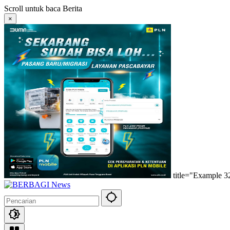
Langsung
Scroll untuk baca Berita
ke
×
konten
title="Example 3