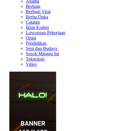
Agama
Berbagi
Berbagi Viral
Berita Duka
Catatan
Iklan Kodeq
Lowongan Pekerjaan
Opini
Pendidikan
Seni dan Budaya
Sosok Minggu Ini
Teknologi
Video