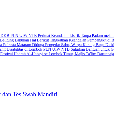
PLN UIW NTB Perkuat Keandalan Listrik Tanpa Padam mela
Tingkatkan Keandalan Pembangkit di 
Diduga Pengedar Sabu, Warga Karang Bagu Dicidu
PLN UIW NTB Salurkan Bantuan untuk Gur
se Lombok Timur, Majlis Ta’lim Darunnajah
 dan Tes Swab Mandiri