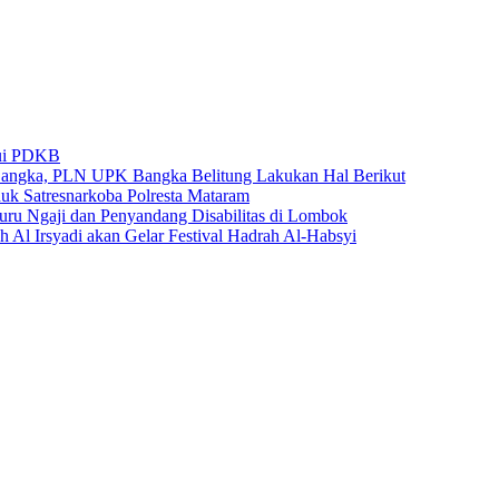
lui PDKB
Bangka, PLN UPK Bangka Belitung Lakukan Hal Berikut
k Satresnarkoba Polresta Mataram
u Ngaji dan Penyandang Disabilitas di Lombok
 Al Irsyadi akan Gelar Festival Hadrah Al-Habsyi