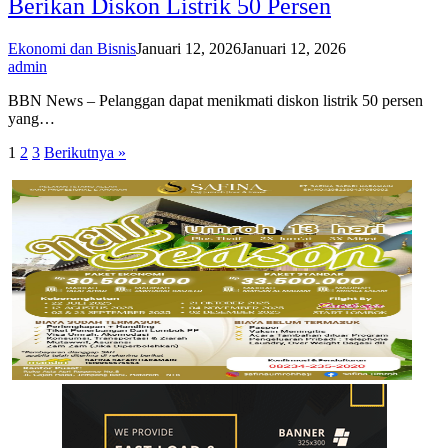
Berikan Diskon Listrik 50 Persen
Ekonomi dan Bisnis
Januari 12, 2026
Januari 12, 2026
admin
BBN News – Pelanggan dapat menikmati diskon listrik 50 persen
yang…
Paginasi
1
2
3
Berikutnya »
pos