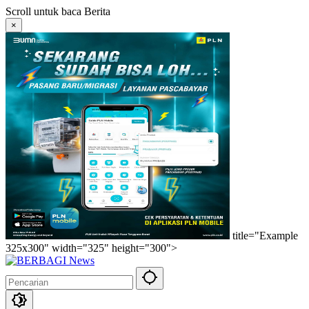
Langsung
Scroll untuk baca Berita
ke
×
konten
title="Example
325x300" width="325" height="300">