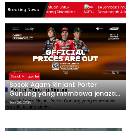
NTB Salurkan Bantuan untuk
se Lombok Timur, Majlis Ta’li
Breaking News
ji dan Penyandang Disabilitas
Darunnajah Al Irsyadi akan Ge
ok
Hadrah Al-Habsyi
Sosok Minggu Ini
Sosok Agam Rinjani: Porter
Porter Gunung Rinjani
Gunung yang membawa jenazah
Juliana Marins
Juni 26, 2025