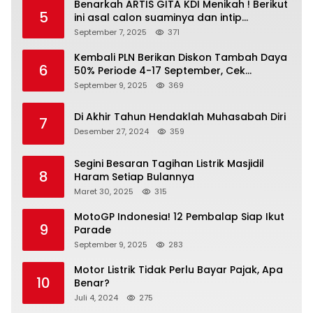
Benarkah ARTIS GITA KDI Menikah ! Berikut
5
ini asal calon suaminya dan intip
undangannya
September 7, 2025
371
Kembali PLN Berikan Diskon Tambah Daya
6
50% Periode 4-17 September, Cek
Ketentuannya!
September 9, 2025
369
Di Akhir Tahun Hendaklah Muhasabah Diri
7
Desember 27, 2024
359
Segini Besaran Tagihan Listrik Masjidil
8
Haram Setiap Bulannya
Maret 30, 2025
315
MotoGP Indonesia! 12 Pembalap Siap Ikut
9
Parade
September 9, 2025
283
Motor Listrik Tidak Perlu Bayar Pajak, Apa
10
Benar?
Juli 4, 2024
275