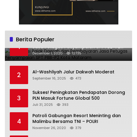
Berita Populer
Sosialisasi Pajak Daerah dan Pembayaran
1
Jasa Petugas Penyampaian SPT PBB-P2
Kota Mataram
Desember 1, 2020
12735
Al-Washliyah Jalur Dakwah Moderat
2
September 16, 2025
473
Sukses! Peningkatan Pendapatan Dorong
3
PLN Masuk Fortune Global 500
Juli 31, 2025
393
Patroli Gabungan Resort Meninting dan
4
Malimbu Bersama TNI – POLRI
November 26, 2020
379