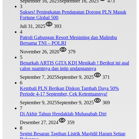
September 16, 2025
September 16, 2025
473
3
Sukses! Peningkatan Pendapatan Dorong PLN Masuk
Fortune Global 500
Juli 31, 2025
393
4
Patroli Gabungan Resort Meninting dan Malimbu
Bersama TNI – POLRI
November 26, 2020
379
5
Benarkah ARTIS GITA KDI Menikah ! Berikut ini asal
calon suaminya dan intip undangannya
September 7, 2025
September 9, 2025
371
6
Kembali PLN Berikan Diskon Tambah Daya 50%
Periode 4-17 September, Cek Ketentuannya!
September 9, 2025
September 9, 2025
369
7
Di Akhir Tahun Hendaklah Muhasabah Diri
Desember 27, 2024
359
8
Segini Besaran Tagihan Listrik Masjidil Haram Setiap