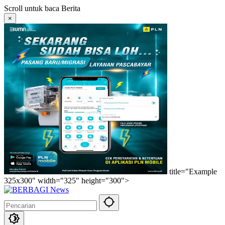
Langsung
Scroll untuk baca Berita
ke
×
konten
title="Example
325x300" width="325" height="300">