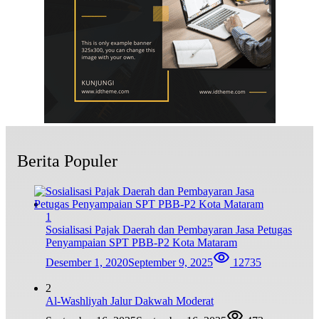
Berita Populer
1
Sosialisasi Pajak Daerah dan Pembayaran Jasa Petugas
Penyampaian SPT PBB-P2 Kota Mataram
Desember 1, 2020
September 9, 2025
12735
2
Al-Washliyah Jalur Dakwah Moderat