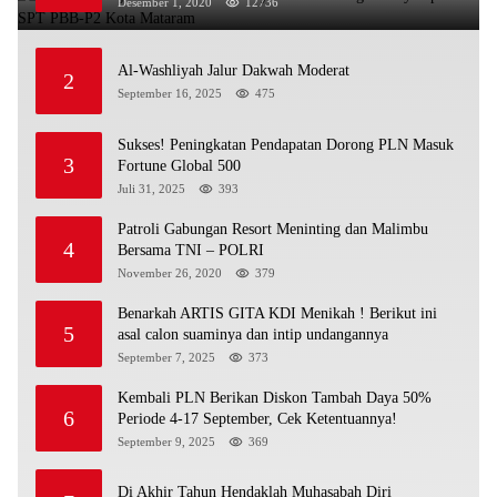
Desember 1, 2020
12736
Al-Washliyah Jalur Dakwah Moderat
2
September 16, 2025
475
Sukses! Peningkatan Pendapatan Dorong PLN Masuk
3
Fortune Global 500
Juli 31, 2025
393
Patroli Gabungan Resort Meninting dan Malimbu
4
Bersama TNI – POLRI
November 26, 2020
379
Benarkah ARTIS GITA KDI Menikah ! Berikut ini
5
asal calon suaminya dan intip undangannya
September 7, 2025
373
Kembali PLN Berikan Diskon Tambah Daya 50%
6
Periode 4-17 September, Cek Ketentuannya!
September 9, 2025
369
Di Akhir Tahun Hendaklah Muhasabah Diri