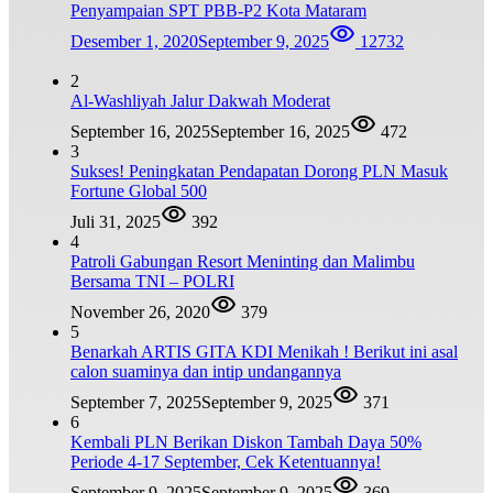
Penyampaian SPT PBB-P2 Kota Mataram
Desember 1, 2020
September 9, 2025
12732
2
Al-Washliyah Jalur Dakwah Moderat
September 16, 2025
September 16, 2025
472
3
Sukses! Peningkatan Pendapatan Dorong PLN Masuk
Fortune Global 500
Juli 31, 2025
392
4
Patroli Gabungan Resort Meninting dan Malimbu
Bersama TNI – POLRI
November 26, 2020
379
5
Benarkah ARTIS GITA KDI Menikah ! Berikut ini asal
calon suaminya dan intip undangannya
September 7, 2025
September 9, 2025
371
6
Kembali PLN Berikan Diskon Tambah Daya 50%
Periode 4-17 September, Cek Ketentuannya!
September 9, 2025
September 9, 2025
369