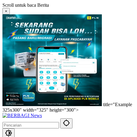
Langsung
Scroll untuk baca Berita
ke
×
konten
title="Example
325x300" width="325" height="300">