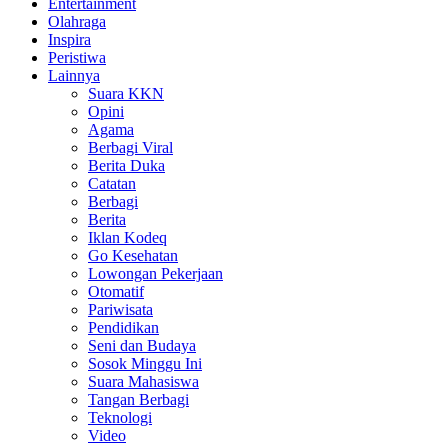
Entertainment
Olahraga
Inspira
Peristiwa
Lainnya
Suara KKN
Opini
Agama
Berbagi Viral
Berita Duka
Catatan
Berbagi
Berita
Iklan Kodeq
Go Kesehatan
Lowongan Pekerjaan
Otomatif
Pariwisata
Pendidikan
Seni dan Budaya
Sosok Minggu Ini
Suara Mahasiswa
Tangan Berbagi
Teknologi
Video