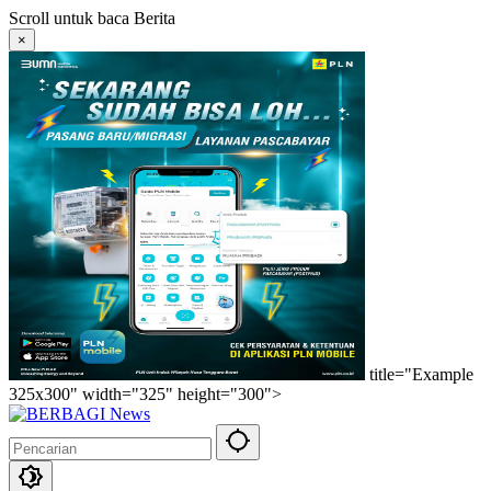
Langsung
Scroll untuk baca Berita
ke
×
konten
title="Example
325x300" width="325" height="300">