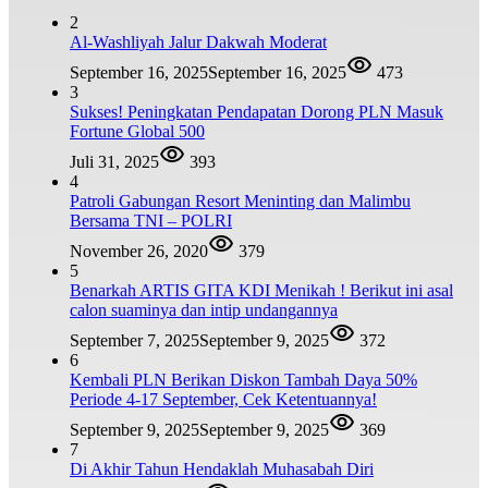
2
Al-Washliyah Jalur Dakwah Moderat
September 16, 2025
September 16, 2025
473
3
Sukses! Peningkatan Pendapatan Dorong PLN Masuk
Fortune Global 500
Juli 31, 2025
393
4
Patroli Gabungan Resort Meninting dan Malimbu
Bersama TNI – POLRI
November 26, 2020
379
5
Benarkah ARTIS GITA KDI Menikah ! Berikut ini asal
calon suaminya dan intip undangannya
September 7, 2025
September 9, 2025
372
6
Kembali PLN Berikan Diskon Tambah Daya 50%
Periode 4-17 September, Cek Ketentuannya!
September 9, 2025
September 9, 2025
369
7
Di Akhir Tahun Hendaklah Muhasabah Diri