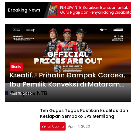
ng
PLN UIW NTB Salurkan Bantuan untuk
se Lom
Breaking News
Guru Ngaji dan Penyandang Disabilitas
Darunn
di Lombok
Hadra
Bisnis
Kreatif..! Prihatin Dampak Corona,
Ibu Pemilik Konveksi di Mataram
Lakukan Hal ini
Pemprov NTB
April 15, 2020
Tim Gugus Tugas Pastikan Kualitas dan
Kesiapan Sembako JPS Gemilang
Berita Utama
April 14, 2020