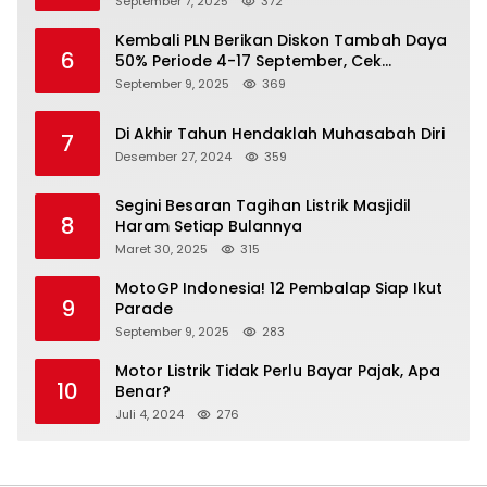
September 7, 2025
372
Kembali PLN Berikan Diskon Tambah Daya
6
50% Periode 4-17 September, Cek
Ketentuannya!
September 9, 2025
369
Di Akhir Tahun Hendaklah Muhasabah Diri
7
Desember 27, 2024
359
Segini Besaran Tagihan Listrik Masjidil
8
Haram Setiap Bulannya
Maret 30, 2025
315
MotoGP Indonesia! 12 Pembalap Siap Ikut
9
Parade
September 9, 2025
283
Motor Listrik Tidak Perlu Bayar Pajak, Apa
10
Benar?
Juli 4, 2024
276