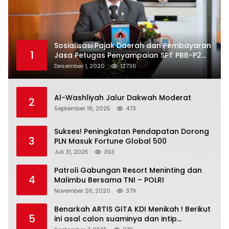
Sosialisasi Pajak Daerah dan Pembayaran
1
Jasa Petugas Penyampaian SPT PBB-P2
Kota Mataram
Desember 1, 2020
12736
Al-Washliyah Jalur Dakwah Moderat
2
September 16, 2025
473
Sukses! Peningkatan Pendapatan Dorong
3
PLN Masuk Fortune Global 500
Juli 31, 2025
393
Patroli Gabungan Resort Meninting dan
4
Malimbu Bersama TNI – POLRI
November 26, 2020
379
Benarkah ARTIS GITA KDI Menikah ! Berikut
5
ini asal calon suaminya dan intip
undangannya