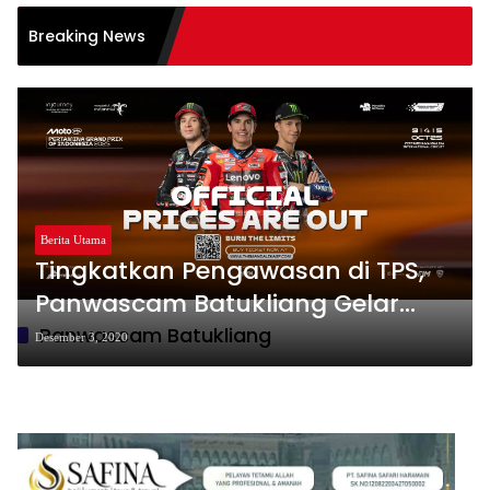
Breaking News
Berita Utama
Tingkatkan Pengawasan di TPS,
Panwascam Batukliang Gelar
Bimtek Untuk 173 Pengawas TPS
Panwascam Batukliang
Desember 3, 2020