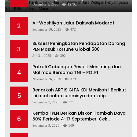
Kota Mataram
Desember 1, 2020
12732
Al-Washliyah Jalur Dakwah Moderat
2
September 16, 2025
472
Sukses! Peningkatan Pendapatan Dorong
3
PLN Masuk Fortune Global 500
Juli 31, 2025
392
Patroli Gabungan Resort Meninting dan
4
Malimbu Bersama TNI – POLRI
November 26, 2020
379
Benarkah ARTIS GITA KDI Menikah ! Berikut
5
ini asal calon suaminya dan intip
undangannya
September 7, 2025
371
Kembali PLN Berikan Diskon Tambah Daya
6
50% Periode 4-17 September, Cek
Ketentuannya!
September 9, 2025
369