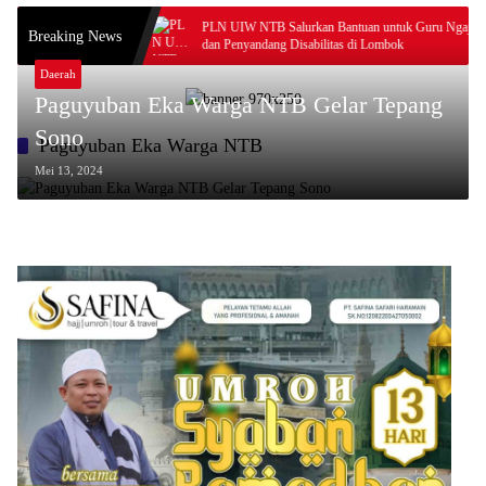
Bagu Diciduk
PLN UIW NTB Salurkan Bantuan untuk Guru Ngaji
Breaking News
dan Penyandang Disabilitas di Lombok
Daerah
Paguyuban Eka Warga NTB Gelar Tepang
Sono
Paguyuban Eka Warga NTB
Mei 13, 2024