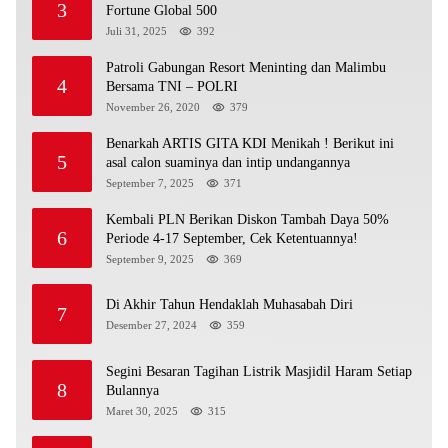
3
Fortune Global 500
Juli 31, 2025
392
Patroli Gabungan Resort Meninting dan Malimbu
4
Bersama TNI – POLRI
November 26, 2020
379
Benarkah ARTIS GITA KDI Menikah ! Berikut ini
5
asal calon suaminya dan intip undangannya
September 7, 2025
371
Kembali PLN Berikan Diskon Tambah Daya 50%
6
Periode 4-17 September, Cek Ketentuannya!
September 9, 2025
369
Di Akhir Tahun Hendaklah Muhasabah Diri
7
Desember 27, 2024
359
Segini Besaran Tagihan Listrik Masjidil Haram Setiap
8
Bulannya
Maret 30, 2025
315