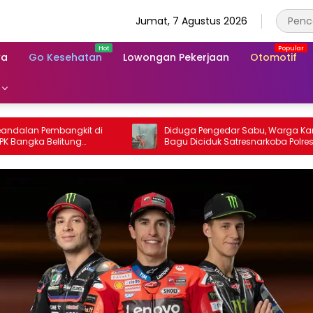
Jumat, 7 Agustus 2026
wa
Go Kesehatan
Lowongan Pekerjaan
Otomotif
angkit di
Diduga Pengedar Sabu, Warga Karang
itung
Bagu Diciduk Satresnarkoba Polresta
Mataram