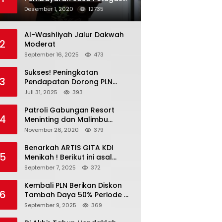
Penyampaian SPT PBB-P2
Desember 1, 2020
12735
Kota Mataram
Al-Washliyah Jalur Dakwah
2
Moderat
September 16, 2025
473
Sukses! Peningkatan
3
Pendapatan Dorong PLN
Masuk Fortune Global 500
Juli 31, 2025
393
Patroli Gabungan Resort
4
Meninting dan Malimbu
Bersama TNI – POLRI
November 26, 2020
379
Benarkah ARTIS GITA KDI
5
Menikah ! Berikut ini asal
calon suaminya dan intip
September 7, 2025
372
undangannya
Kembali PLN Berikan Diskon
6
Tambah Daya 50% Periode 4-
17 September, Cek
September 9, 2025
369
Ketentuannya!