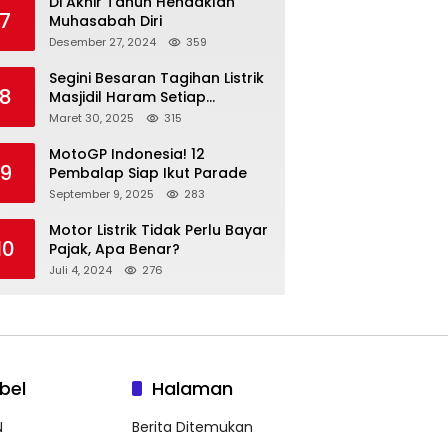
Di Akhir Tahun Hendaklah
7
Muhasabah Diri
Desember 27, 2024
359
Segini Besaran Tagihan Listrik
8
Masjidil Haram Setiap
Bulannya
Maret 30, 2025
315
MotoGP Indonesia! 12
9
Pembalap Siap Ikut Parade
September 9, 2025
283
Motor Listrik Tidak Perlu Bayar
10
Pajak, Apa Benar?
Juli 4, 2024
276
bel
Halaman
N
Berita Ditemukan