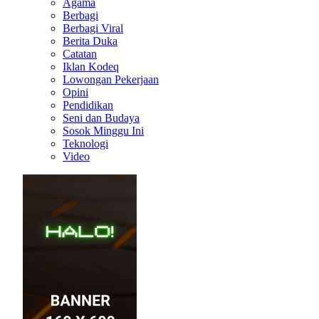
Agama
Berbagi
Berbagi Viral
Berita Duka
Catatan
Iklan Kodeq
Lowongan Pekerjaan
Opini
Pendidikan
Seni dan Budaya
Sosok Minggu Ini
Teknologi
Video