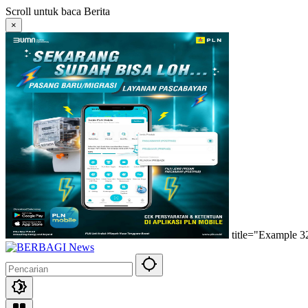
Langsung
Scroll untuk baca Berita
ke
×
konten
title="Example 3