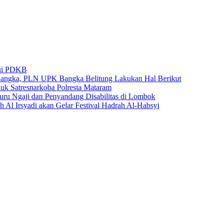
lui PDKB
Bangka, PLN UPK Bangka Belitung Lakukan Hal Berikut
k Satresnarkoba Polresta Mataram
u Ngaji dan Penyandang Disabilitas di Lombok
 Al Irsyadi akan Gelar Festival Hadrah Al-Habsyi