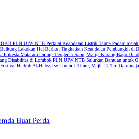
PLN UIW NTB Perkuat Keandalan Listrik Tanpa Padam mela
Tingkatkan Keandalan Pembangkit di 
Diduga Pengedar Sabu, Warga Karang Bagu Dicidu
PLN UIW NTB Salurkan Bantuan untuk Gur
se Lombok Timur, Majlis Ta’lim Darunnajah
emda Buat Perda