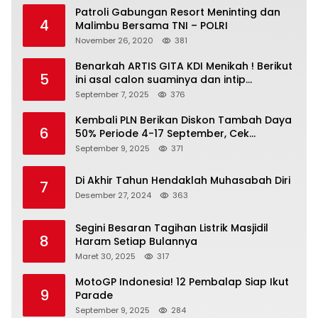
Patroli Gabungan Resort Meninting dan
4
Malimbu Bersama TNI – POLRI
November 26, 2020
381
Benarkah ARTIS GITA KDI Menikah ! Berikut
5
ini asal calon suaminya dan intip
undangannya
September 7, 2025
376
Kembali PLN Berikan Diskon Tambah Daya
6
50% Periode 4-17 September, Cek
Ketentuannya!
September 9, 2025
371
Di Akhir Tahun Hendaklah Muhasabah Diri
7
Desember 27, 2024
363
Segini Besaran Tagihan Listrik Masjidil
8
Haram Setiap Bulannya
Maret 30, 2025
317
MotoGP Indonesia! 12 Pembalap Siap Ikut
9
Parade
September 9, 2025
284