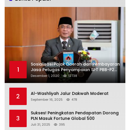
Sosialisasi Pajak Daerah dan Pembayaran
1
Jasa Petugas Penyampaian SPT PBB-P2
Kota Mataram
Desember 1, 2020
12738
Al-Washliyah Jalur Dakwah Moderat
2
September 16, 2025
478
Sukses! Peningkatan Pendapatan Dorong
3
PLN Masuk Fortune Global 500
Juli 31, 2025
395