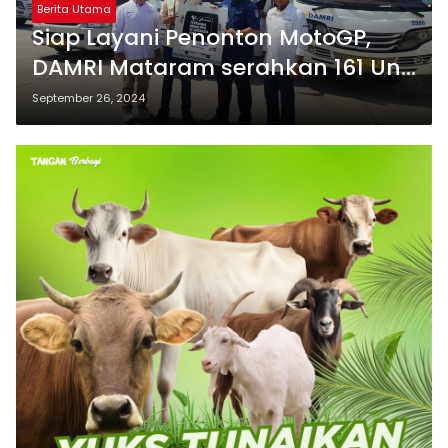
Berita Utama
Siap Layani Penonton MotoGP,
DAMRI Mataram serahkan 161 Unit
Kendaraan
September 26, 2024