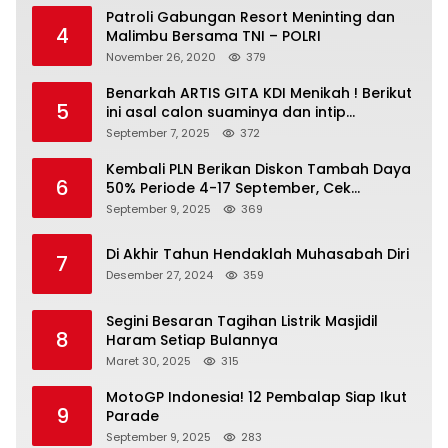
Patroli Gabungan Resort Meninting dan
4
Malimbu Bersama TNI – POLRI
November 26, 2020
379
Benarkah ARTIS GITA KDI Menikah ! Berikut
5
ini asal calon suaminya dan intip
undangannya
September 7, 2025
372
Kembali PLN Berikan Diskon Tambah Daya
6
50% Periode 4-17 September, Cek
Ketentuannya!
September 9, 2025
369
Di Akhir Tahun Hendaklah Muhasabah Diri
7
Desember 27, 2024
359
Segini Besaran Tagihan Listrik Masjidil
8
Haram Setiap Bulannya
Maret 30, 2025
315
MotoGP Indonesia! 12 Pembalap Siap Ikut
9
Parade
September 9, 2025
283