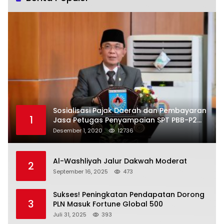
Sosialisasi Pajak Daerah dan Pembayaran
1
Jasa Petugas Penyampaian SPT PBB-P2
Kota Mataram
Desember 1, 2020
12736
Al-Washliyah Jalur Dakwah Moderat
2
September 16, 2025
473
Sukses! Peningkatan Pendapatan Dorong
3
PLN Masuk Fortune Global 500
Juli 31, 2025
393