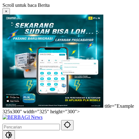
Langsung
Scroll untuk baca Berita
ke
×
konten
title="Example
325x300" width="325" height="300">