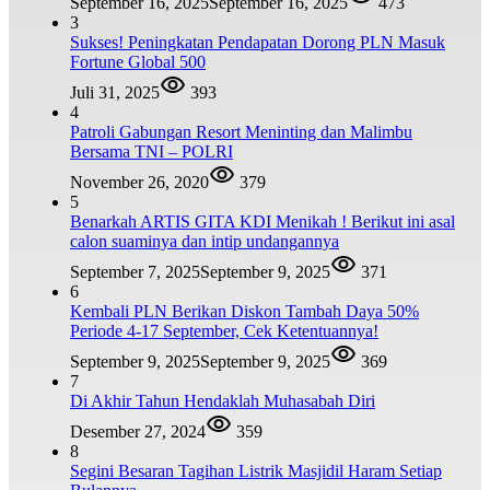
September 16, 2025
September 16, 2025
473
3
Sukses! Peningkatan Pendapatan Dorong PLN Masuk
Fortune Global 500
Juli 31, 2025
393
4
Patroli Gabungan Resort Meninting dan Malimbu
Bersama TNI – POLRI
November 26, 2020
379
5
Benarkah ARTIS GITA KDI Menikah ! Berikut ini asal
calon suaminya dan intip undangannya
September 7, 2025
September 9, 2025
371
6
Kembali PLN Berikan Diskon Tambah Daya 50%
Periode 4-17 September, Cek Ketentuannya!
September 9, 2025
September 9, 2025
369
7
Di Akhir Tahun Hendaklah Muhasabah Diri
Desember 27, 2024
359
8
Segini Besaran Tagihan Listrik Masjidil Haram Setiap