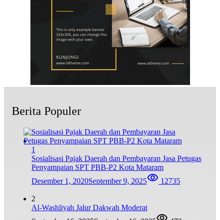
Berita Populer
1
Sosialisasi Pajak Daerah dan Pembayaran Jasa Petugas
Penyampaian SPT PBB-P2 Kota Mataram
Desember 1, 2020
September 9, 2025
12735
2
Al-Washliyah Jalur Dakwah Moderat