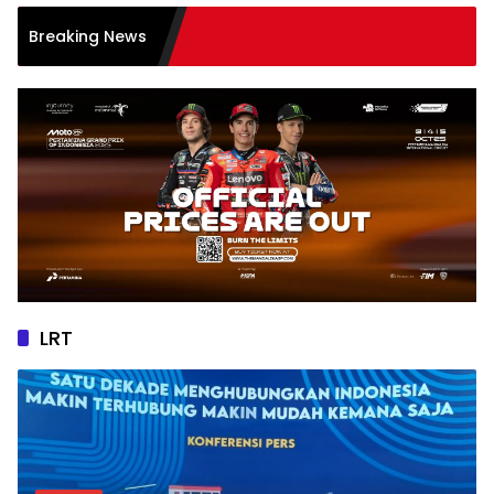
PLN UIW
Breaking News
Tanpa 
LRT