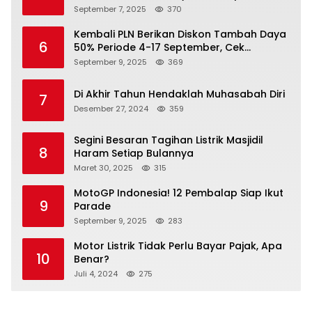
undangannya
September 7, 2025
370
Kembali PLN Berikan Diskon Tambah Daya
6
50% Periode 4-17 September, Cek
Ketentuannya!
September 9, 2025
369
Di Akhir Tahun Hendaklah Muhasabah Diri
7
Desember 27, 2024
359
Segini Besaran Tagihan Listrik Masjidil
8
Haram Setiap Bulannya
Maret 30, 2025
315
MotoGP Indonesia! 12 Pembalap Siap Ikut
9
Parade
September 9, 2025
283
Motor Listrik Tidak Perlu Bayar Pajak, Apa
10
Benar?
Juli 4, 2024
275