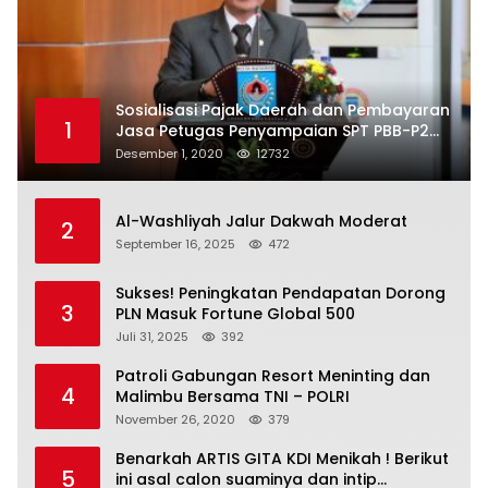
Sosialisasi Pajak Daerah dan Pembayaran
1
Jasa Petugas Penyampaian SPT PBB-P2
Kota Mataram
Desember 1, 2020
12732
Al-Washliyah Jalur Dakwah Moderat
2
September 16, 2025
472
Sukses! Peningkatan Pendapatan Dorong
3
PLN Masuk Fortune Global 500
Juli 31, 2025
392
Patroli Gabungan Resort Meninting dan
4
Malimbu Bersama TNI – POLRI
November 26, 2020
379
Benarkah ARTIS GITA KDI Menikah ! Berikut
5
ini asal calon suaminya dan intip