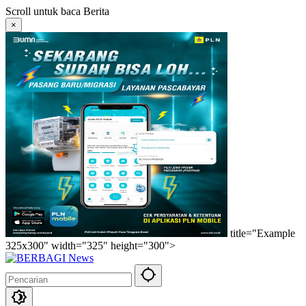
Langsung
Scroll untuk baca Berita
ke
×
konten
title="Example
325x300" width="325" height="300">