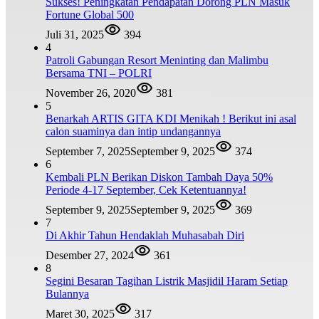
Sukses! Peningkatan Pendapatan Dorong PLN Masuk
Fortune Global 500
Juli 31, 2025
394
4
Patroli Gabungan Resort Meninting dan Malimbu
Bersama TNI – POLRI
November 26, 2020
381
5
Benarkah ARTIS GITA KDI Menikah ! Berikut ini asal
calon suaminya dan intip undangannya
September 7, 2025
September 9, 2025
374
6
Kembali PLN Berikan Diskon Tambah Daya 50%
Periode 4-17 September, Cek Ketentuannya!
September 9, 2025
September 9, 2025
369
7
Di Akhir Tahun Hendaklah Muhasabah Diri
Desember 27, 2024
361
8
Segini Besaran Tagihan Listrik Masjidil Haram Setiap
Bulannya
Maret 30, 2025
317