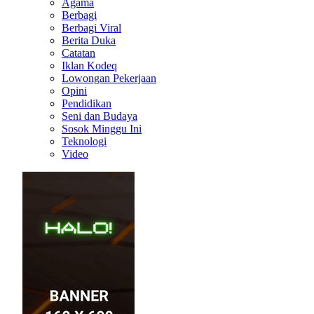
Agama
Berbagi
Berbagi Viral
Berita Duka
Catatan
Iklan Kodeq
Lowongan Pekerjaan
Opini
Pendidikan
Seni dan Budaya
Sosok Minggu Ini
Teknologi
Video