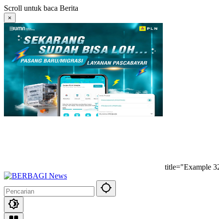
Langsung
Scroll untuk baca Berita
ke
×
konten
title="Example 3