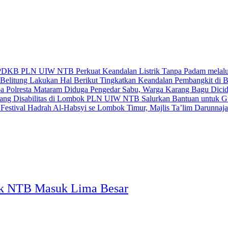
PLN UIW NTB Perkuat Keandalan Listrik Tanpa Padam mela
Tingkatkan Keandalan Pembangkit di 
Diduga Pengedar Sabu, Warga Karang Bagu Dicidu
PLN UIW NTB Salurkan Bantuan untuk Gur
se Lombok Timur, Majlis Ta’lim Darunnajah
ik NTB Masuk Lima Besar