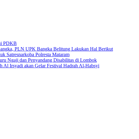
lui PDKB
Bangka, PLN UPK Bangka Belitung Lakukan Hal Berikut
k Satresnarkoba Polresta Mataram
u Ngaji dan Penyandang Disabilitas di Lombok
 Al Irsyadi akan Gelar Festival Hadrah Al-Habsyi