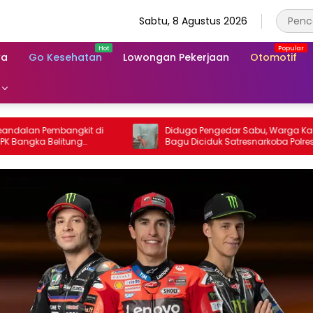
Sabtu, 8 Agustus 2026
wa
Go Kesehatan
Lowongan Pekerjaan
Otomotif
angkit di
Diduga Pengedar Sabu, Warga Karang
tung
Bagu Diciduk Satresnarkoba Polresta
Mataram