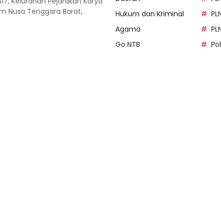
A17, Kelurahan Pejarakan Karya
 Nusa Tenggara Barat,
Hukum dan Kriminal
PL
Agama
PL
Go NTB
Po