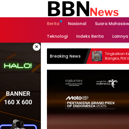
Langsung
ke
konten
Berita
Nasional
Suara Mahasis
Teknologi
Indeks Berita
Lainnya
×
NTB Perkuat Keandalan Listrik
Tingkatkan Keandalan Pemb
Breaking News
Padam melalui PDKB
Bangka, PLN UPK Bangka Beli
Lakukan Hal Berikut