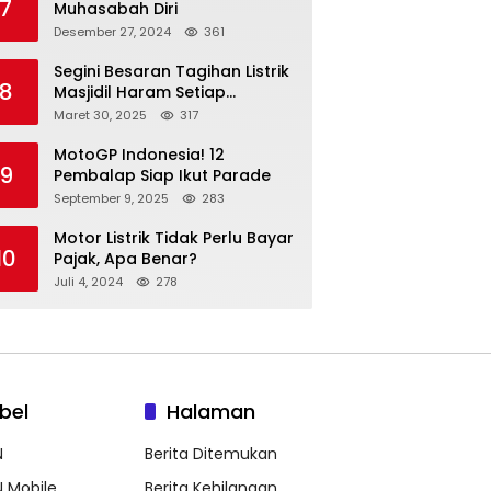
7
Muhasabah Diri
Desember 27, 2024
361
Segini Besaran Tagihan Listrik
8
Masjidil Haram Setiap
Bulannya
Maret 30, 2025
317
MotoGP Indonesia! 12
9
Pembalap Siap Ikut Parade
September 9, 2025
283
Motor Listrik Tidak Perlu Bayar
10
Pajak, Apa Benar?
Juli 4, 2024
278
bel
Halaman
N
Berita Ditemukan
N Mobile
Berita Kehilangan