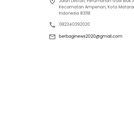
Jalan Lestari, Perumahan GSM Blok 
Kecamatan Ampenan, Kota Mataram
Indonesia 83118
082340392020
berbaginews2020@gmail.com