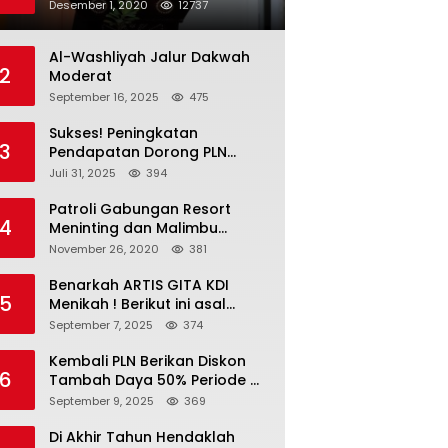
Penyampaian SPT PBB-P2
Desember 1, 2020
12737
Kota Mataram
Al-Washliyah Jalur Dakwah
2
Moderat
September 16, 2025
475
Sukses! Peningkatan
3
Pendapatan Dorong PLN
Masuk Fortune Global 500
Juli 31, 2025
394
Patroli Gabungan Resort
4
Meninting dan Malimbu
Bersama TNI – POLRI
November 26, 2020
381
Benarkah ARTIS GITA KDI
5
Menikah ! Berikut ini asal
calon suaminya dan intip
September 7, 2025
374
undangannya
Kembali PLN Berikan Diskon
6
Tambah Daya 50% Periode 4-
17 September, Cek
September 9, 2025
369
Ketentuannya!
Di Akhir Tahun Hendaklah