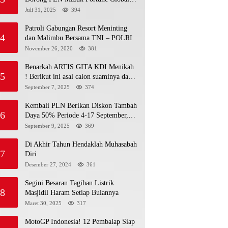
500
Juli 31, 2025
394
Patroli Gabungan Resort Meninting
4
dan Malimbu Bersama TNI – POLRI
November 26, 2020
381
Benarkah ARTIS GITA KDI Menikah
5
! Berikut ini asal calon suaminya dan
intip undangannya
September 7, 2025
374
Kembali PLN Berikan Diskon Tambah
6
Daya 50% Periode 4-17 September,
Cek Ketentuannya!
September 9, 2025
369
Di Akhir Tahun Hendaklah Muhasabah
7
Diri
Desember 27, 2024
361
Segini Besaran Tagihan Listrik
8
Masjidil Haram Setiap Bulannya
Maret 30, 2025
317
MotoGP Indonesia! 12 Pembalap Siap