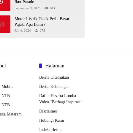
9
Ikut Parade
September 9, 2025
283
Motor Listrik Tidak Perlu Bayar
10
Pajak, Apa Benar?
Juli 4, 2024
278
bel
Halaman
N
Berita Ditemukan
 Mobile
Berita Kehilangan
 NTB
Daftar Peserta Lomba
Video “Berbagi Inspirasi”
 NTB
Disclaimer
esta Mataram
Hubungi Kami
Indeks Berita