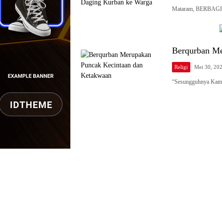
Mataram, BERBAGI
Berqurban Me
Religi
Mei 30, 20
“Sesungguhnya Kami