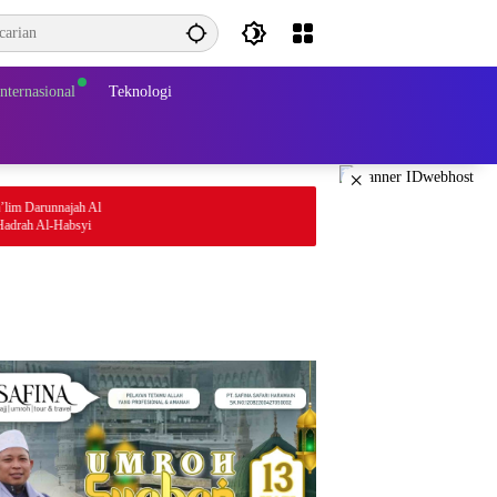
Internasional
Teknologi
×
jah Al
bsyi