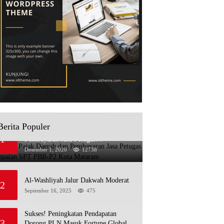
Berita Populer
Sosialisasi Pajak Daerah dan
1
Pembayaran Jasa Petugas
Penyampaian SPT PBB-P2 Kota
Desember 1, 2020
12738
Mataram
Al-Washliyah Jalur Dakwah Moderat
2
September 16, 2025
475
Sukses! Peningkatan Pendapatan
3
Dorong PLN Masuk Fortune Global