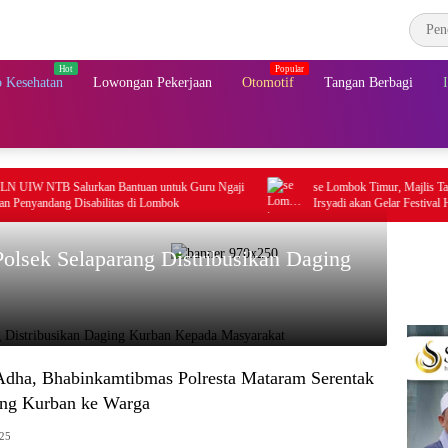
 Kesehatan
Lowongan Pekerjaan
Otomotif
Tangan Berbagi
Salurkan Bantuan untuk Guru Ngaji
se Lombok Timur, Majlis Ta’lim Darunna
g Disabilitas di Lombok
Irsyadi akan Gelar Festival Hadrah Al-Ha
Polsek Selaparang Distribusikan Daging
dha, Bhabinkamtibmas Polresta Mataram Serentak
ng Kurban ke Warga
025